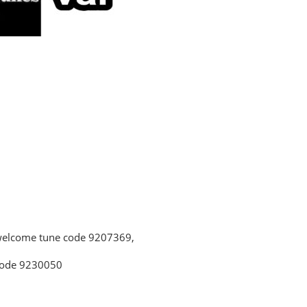
welcome tune code 9207369,
 code 9230050