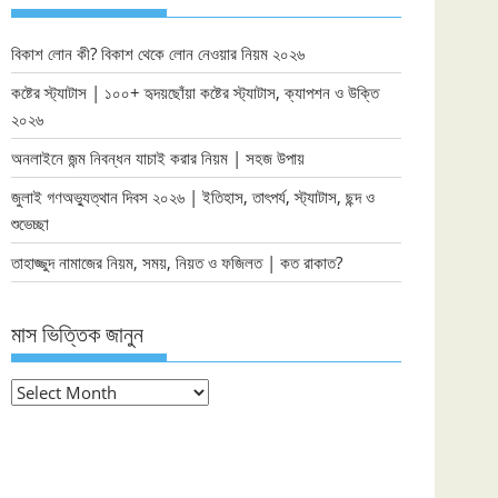
বিকাশ লোন কী? বিকাশ থেকে লোন নেওয়ার নিয়ম ২০২৬
কষ্টের স্ট্যাটাস | ১০০+ হৃদয়ছোঁয়া কষ্টের স্ট্যাটাস, ক্যাপশন ও উক্তি
২০২৬
অনলাইনে জন্ম নিবন্ধন যাচাই করার নিয়ম | সহজ উপায়
জুলাই গণঅভ্যুত্থান দিবস ২০২৬ | ইতিহাস, তাৎপর্য, স্ট্যাটাস, ছন্দ ও
শুভেচ্ছা
তাহাজ্জুদ নামাজের নিয়ম, সময়, নিয়ত ও ফজিলত | কত রাকাত?
মাস ভিত্তিক জানুন
মাস
ভিত্তিক
জানুন