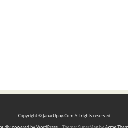
Copyright © JanarUpay.Com All rights reserved
oudly powered by WordPress
|
Theme: SuperMag by
Acme Them