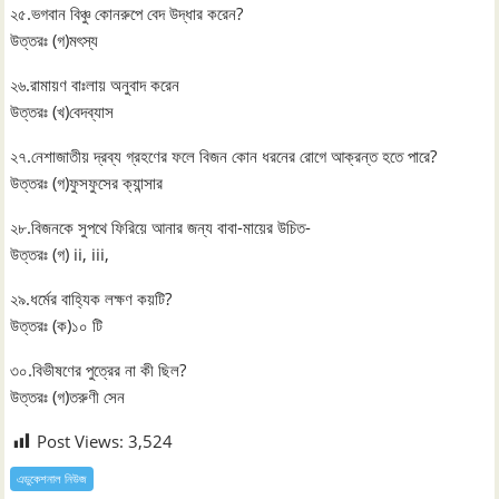
২৫.ভগবান বিঞ্চু কোনরুপে বেদ উদ্ধার করেন?
উত্তরঃ (গ)মৎস্য
২৬.রামায়ণ বাঃলায় অনুবাদ করেন
উত্তরঃ (খ)বেদব্যাস
২৭.নেশাজাতীয় দ্রব্য গ্রহণের ফলে বিজন কোন ধরনের রোগে আক্রন্ত হতে পারে?
উত্তরঃ (গ)ফুসফুসের ক্যান্সার
২৮.বিজনকে সুপথে ফিরিয়ে আনার জন্য বাবা-মায়ের উচিত-
উত্তরঃ (গ) ii, iii,
২৯.ধর্মের বাহ্যিক লক্ষণ কয়টি?
উত্তরঃ (ক)১০ টি
৩০.বিভীষণের পুত্রের না কী ছিল?
উত্তরঃ (গ)তরুণী সেন
Post Views:
3,524
এডুকেশনাল নিউজ