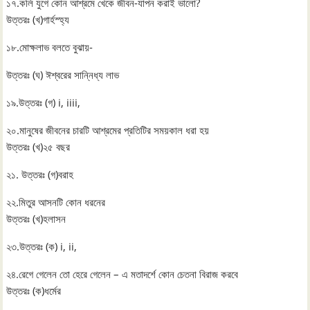
১৭.কলি যুগে কোন আশ্রমে খেকে জীবন-যাপন করাই ভালো?
উত্তরঃ (খ)গার্হস্হ্য
১৮.মোক্ষলাভ বলতে বুঝায়-
উত্তরঃ (ঘ) ঈশ্বরের সান্নিধ্য লাভ
১৯.উত্তরঃ (গ) i, iiii,
২০.মানুষের জীবনের চারটি আশ্রমের প্রতিটির সময়কাল ধরা হয়
উত্তরঃ (খ)২৫ বছর
২১. উত্তরঃ (গ)বরাহ
২২.মিতুর আসনটি কোন ধরনের
উত্তরঃ (খ)হলাসন
২৩.উত্তরঃ (ক) i, ii,
২৪.রেগে গেলেন তো হেরে গেলেন – এ মতাদর্শে কোন চেতনা বিরাজ করবে
উত্তরঃ (ক)ধর্মের