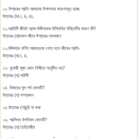
১০.ঈশ্বরের প্রতি আমাদের উপাসনার কারণসমুহ হচ্ছে
উত্তরঃ (ঘ) i, ii, iii,
১১.প্রতিটি জীবই ব্রক্ষ-উদ্দীপকের উল্লিখিত উক্তিটির কারণ কী?
উত্তরঃ (খ)সকল জীবে ঈশ্বরের অবস্থান
১২.উদ্দিপকে বর্ণিত আরাধ্যকে পেতে হলে জীবের প্রতি-
উত্তরঃ (খ) i, ii,
১৩. কুমারী পূজা কোন তিথীতে অনুষ্টিত হয়?
উত্তরঃ (খ) অষ্টমী
১৪. বিবাহের মুল পর্ব কোনটি?
উত্তরঃ (গ) সম্প্রদান
১৫.উত্তরঃ (গ)চুরি না করা
১৬. প্রসিদ্ধ উপনিষদ কোনটি?
উত্তরঃ (গ) তৈত্তিরীয়