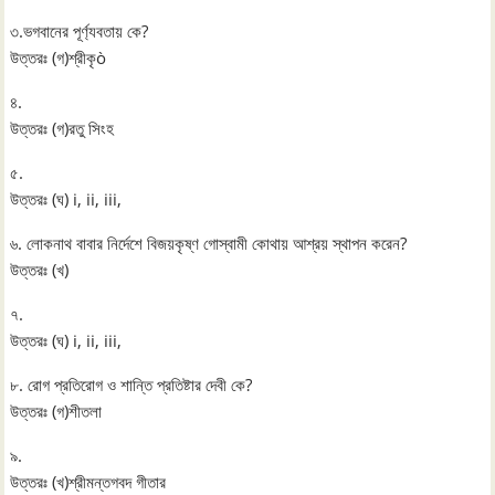
৩.ভগবানের পূর্ণ্যবতায় কে?
উত্তরঃ (গ)শ্রীকৃò
৪.
উত্তরঃ (গ)রতু সিংহ
৫.
উত্তরঃ (ঘ) i, ii, iii,
৬. লোকনাথ বাবার নির্দেশে বিজয়কৃষ্ণ গোস্বামী কোথায় আশ্রয় স্থাপন করেন?
উত্তরঃ (খ)
৭.
উত্তরঃ (ঘ) i, ii, iii,
৮. রোগ প্রতিরোগ ও শান্তি প্রতিষ্টার দেবী কে?
উত্তরঃ (গ)শীতলা
৯.
উত্তরঃ (খ)শ্রীমন্তগবদ গীতার