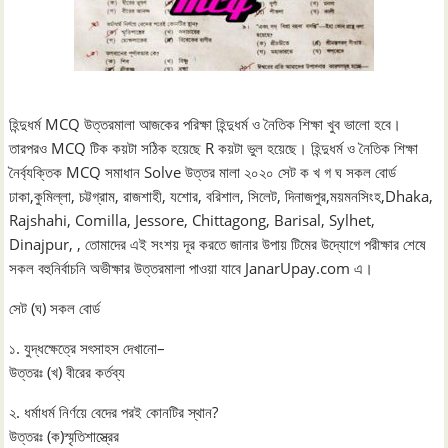
হিন্দুধর্ম MCQ উত্তরমালা আজকের পরিক্ষা হিন্দুধর্ম ও নৈতিক শিক্ষা খুব ভালো হবে।
তারপরও MCQ টিক কয়টা সঠিক হয়েছে R কয়টা ভুল হয়েছে। হিন্দুধর্ম ও নৈতিক শিক্ষা
নৈর্ব্যক্তিক MCQ সমাধান Solve উত্তর মালা ২০২০ সেট ক খ গ ঘ সকল বোর্ড
ঢাকা,কুমিল্লা, চট্টগ্রাম, রাজশাহী, যশোর, বরিশাল, সিলেট, দিনাজপুর,ময়মনসিংহ,Dhaka,
Rajshahi, Comilla, Jessore, Chittagong, Barisal, Sylhet,
Dinajpur, , তোমাদের এই সংশয় দূর করতে জানার উপায় টিমের উদ্যোগে পরীক্ষার শেষে
সকল বহুনির্বাচনি অভীক্ষার উত্তরমালা পাওয়া যাবে JanarUpay.com এ।
সেট (ঘ) সকল বোর্ড
১. যুদ্ধক্ষেত্রে সৎসাহস দেখানো–
উত্তরঃ (খ) বীরের কর্তব্য
২. ধর্মাধর্ম নির্ণয়ে বেদের পরই কোনটির স্থান?
উত্তরঃ (ক)স্মৃতিশাস্ত্রের