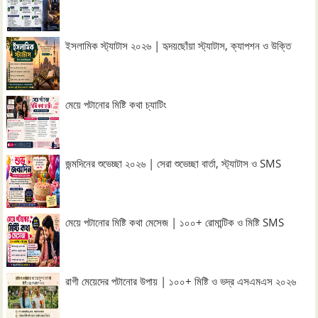
ইসলামিক স্ট্যাটাস ২০২৬ | হৃদয়ছোঁয়া স্ট্যাটাস, ক্যাপশন ও উক্তি
মেয়ে পটানোর মিষ্টি কথা চ্যাটিং
জন্মদিনের শুভেচ্ছা ২০২৬ | সেরা শুভেচ্ছা বার্তা, স্ট্যাটাস ও SMS
মেয়ে পটানোর মিষ্টি কথা মেসেজ | ১০০+ রোমান্টিক ও মিষ্টি SMS
রাগী মেয়েদের পটানোর উপায় | ১০০+ মিষ্টি ও ভদ্র এসএমএস ২০২৬