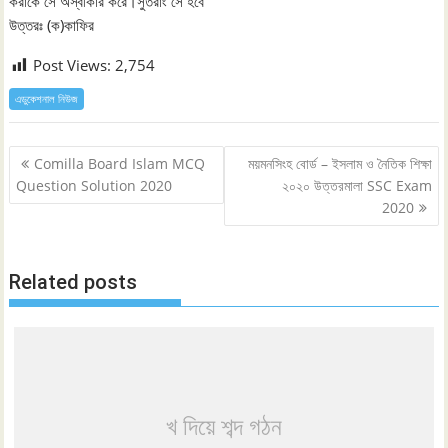
করাকে সে অস্বীকার করে।সুতরাং সে হবে
উত্তরঃ (ক)কাফির
Post Views:
2,754
এডুকেশনাল নিউজ
Post
Comilla Board Islam MCQ
ময়মনসিংহ বোর্ড – ইসলাম ও নৈতিক শিক্ষা
navigation
Question Solution 2020
২০২০ উত্তরমালা SSC Exam
2020
Related posts
খ দিয়ে শব্দ গঠন