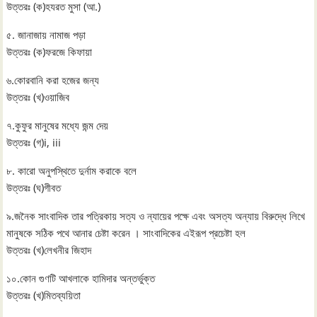
উত্তরঃ (ক)হযরত মুসা (আ.)
৫. জানাজায় নামাজ পড়া
উত্তরঃ (ক)ফরজে কিফায়া
৬.কোরবানি করা হজের জন্য
উত্তরঃ (খ)ওয়াজিব
৭.কুফুর মানুষের মধ্যে জন্ম দেয়
উত্তরঃ (গ)i, iii
৮. কারো অনুপস্থিতে দুর্নাম করাকে বলে
উত্তরঃ (ঘ)গীবত
৯.জনৈক সাংবাদিক তার পত্রিকায় সত্য ও ন্যায়ের পক্ষে এবং অসত্য অন্যায় বিরুদ্ধে লিখে
মানুষকে সঠিক পথে আনার চেষ্টা করেন । সাংবাদিকের এইরূপ প্রচেষ্টা হল
উত্তরঃ (খ)লেখনীর জিহাদ
১০.কোন গুণটি আখলাকে হামিদার অন্তর্ভুক্ত
উত্তরঃ (খ)মিতব্যয়িতা