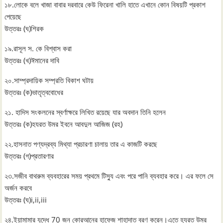
১৮.লোকে বলে খাজা বাবার দরবারে কেউ ফিরেনা খালি হাতে এখানে কোন বিষয়টি প্রকাশ
পেয়েছে
উত্তরঃ (ঘ)শিরক
১৯.রাসূল স. কে বিশ্বাস করা
উত্তরঃ (খ)ঈমানের দাবি
২০.সাম্প্রদায়িক সম্প্রতি বিকাশ ঘটায়
উত্তরঃ (ক)ভাতৃত্ববোধের
২১. হাদিস সংকলনের স্বর্ণাক্ষরে লিখিত রয়েছে যার অবদান তিনি হলেন
উত্তরঃ (ক)হযরত উমর ইবনে আবদুল আজিজ (রহ)
২২.হাসনাত পণ্যদ্রব্য মিথ্যা প্রচারণা চালায় তার এ কাজটি করছে
উত্তরঃ (গ)প্রতারণার
২৩.সজীব বাথরুম ব্যবহারের সময় প্রথমে টিস্যু এবং পরে পানি ব্যবহার করে। এর ফলে সে
অর্জন করবে
উত্তরঃ (ঘ)i,ii,iii
২৪.ইয়ামামার যুদ্ধে 70 জন কোরআনের হাফেজ শাহাদাত বরণ করেন।এতে হযরত উমর