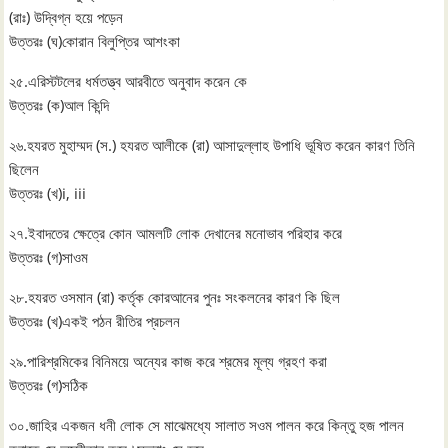
(রাঃ) উদ্বিগ্ন হয়ে পড়েন
উত্তরঃ (ঘ)কোরান বিলুপ্তির আশংকা
২৫.এরিস্টটলের ধর্মতত্ত্ব আরবীতে অনুবাদ করেন কে
উত্তরঃ (ক)আল কিন্দি
২৬.হযরত মুহাম্মদ (স.) হযরত আলীকে (রা) আসাদুল্লাহ উপাধি ভূষিত করেন কারণ তিনি
ছিলেন
উত্তরঃ (খ)i, iii
২৭.ইবাদতের ক্ষেত্রে কোন আমলটি লোক দেখানের মনোভাব পরিহার করে
উত্তরঃ (গ)সাওম
২৮.হযরত ওসমান (রা) কর্তৃক কোরআনের পুনঃ সংকলনের কারণ কি ছিল
উত্তরঃ (খ)একই পঠন রীতির প্রচলন
২৯.পারিশ্রমিকের বিনিময়ে অন্যের কাজ করে শ্রমের মূল্য গ্রহণ করা
উত্তরঃ (গ)সঠিক
৩০.জাহির একজন ধনী লোক সে মাঝেমধ্যে সালাত সওম পালন করে কিন্তু হজ পালন