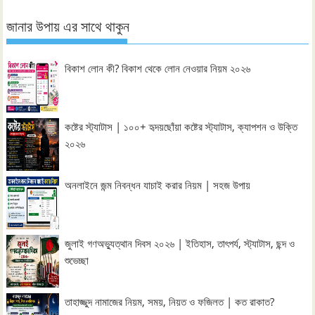
জানার উপায় এর সাথে থাকুন
বিকাশ লোন কী? বিকাশ থেকে লোন নেওয়ার নিয়ম ২০২৬
কষ্টের স্ট্যাটাস | ১০০+ হৃদয়ছোঁয়া কষ্টের স্ট্যাটাস, ক্যাপশন ও উক্তি
২০২৬
অনলাইনে জন্ম নিবন্ধন যাচাই করার নিয়ম | সহজ উপায়
জুলাই গণঅভ্যুত্থান দিবস ২০২৬ | ইতিহাস, তাৎপর্য, স্ট্যাটাস, ছন্দ ও
শুভেচ্ছা
তাহাজ্জুদ নামাজের নিয়ম, সময়, নিয়ত ও ফজিলত | কত রাকাত?