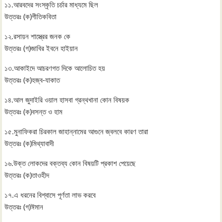
১১.আরবদের সংস্কৃতি চর্চার মাধ্যমে ছিল
উত্তরঃ (ক)গীতিকবিতা
১২.রসায়ন শাস্ত্রের জনক কে
উত্তরঃ (গ)জাবির ইবনে হাইয়ান
১৩.আকাইদে আচরণগত দিকে আলোচিত হয়
উত্তরঃ (ক)হজ্ব-যাকাত
১৪.আল জুদাইরি ওয়াল হাসবা গ্রন্থখানা কোন বিষয়ক
উত্তরঃ (ক)বসন্ত ও হাম
১৫.মুনাফিকরা চিরকাল জাহান্নামের আগুনে জ্বলবে কারণ তারা
উত্তরঃ (ক)মিথ্যাবাদী
১৬.উক্ত লোকদের বক্তব্য কোন বিষয়টি প্রকাশ পেয়েছে
উত্তরঃ (ক)তাওহীদ
১৭.এ ধরনের বিশ্বাসে পূর্ণতা লাভ করবে
উত্তরঃ (গ)ঈমান