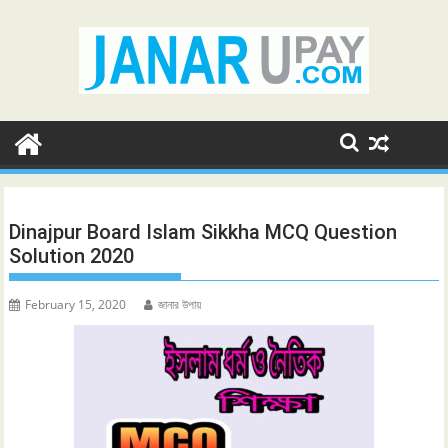
Skip
to
content
Dinajpur Board Islam Sikkha MCQ Question
Solution 2020
February 15, 2020
জানার উপায়