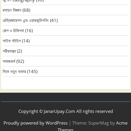
রসায়ন বিজ্ঞান
(68)
রেফ্রিজারেশন এন্ড এয়ারকন্ডিশনিং
(41)
রোগ ও চিকিৎসা
(16)
লাইফ স্টাইল
(14)
শরীরতত্ত্ব
(2)
সমাজকর্ম
(92)
সিমে নতুন ‍অফার
(145)
Copyright © JanarUpay.Com All rights reserved
Proudly powered by WordPress
|
Theme: SuperMag by
Acme
Themes