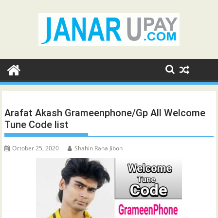
Skip
to
content
Arafat Akash Grameenphone/Gp All Welcome
Tune Code list
October 25, 2020
Shahin Rana Jibon