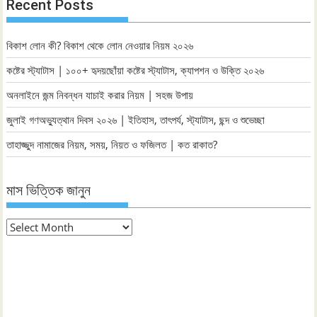
Recent Posts
বিকাশ লোন কী? বিকাশ থেকে লোন নেওয়ার নিয়ম ২০২৬
কষ্টের স্ট্যাটাস | ১০০+ হৃদয়ছোঁয়া কষ্টের স্ট্যাটাস, ক্যাপশন ও উক্তি ২০২৬
অনলাইনে জন্ম নিবন্ধন যাচাই করার নিয়ম | সহজ উপায়
জুলাই গণঅভ্যুত্থান দিবস ২০২৬ | ইতিহাস, তাৎপর্য, স্ট্যাটাস, ছন্দ ও শুভেচ্ছা
তাহাজ্জুদ নামাজের নিয়ম, সময়, নিয়ত ও ফজিলত | কত রাকাত?
মাস ভিত্তিক জানুন
মাস
ভিত্তিক
জানুন