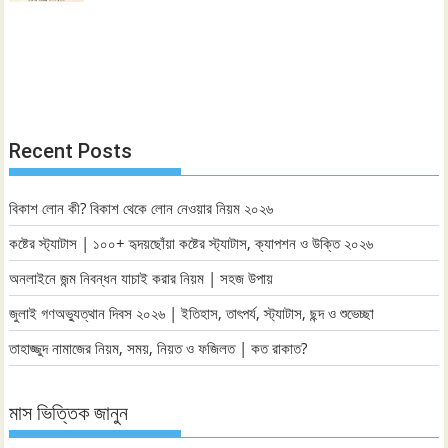
Recent Posts
বিকাশ লোন কী? বিকাশ থেকে লোন নেওয়ার নিয়ম ২০২৬
কষ্টের স্ট্যাটাস | ১০০+ হৃদয়ছোঁয়া কষ্টের স্ট্যাটাস, ক্যাপশন ও উক্তি ২০২৬
অনলাইনে জন্ম নিবন্ধন যাচাই করার নিয়ম | সহজ উপায়
জুলাই গণঅভ্যুত্থান দিবস ২০২৬ | ইতিহাস, তাৎপর্য, স্ট্যাটাস, ছন্দ ও শুভেচ্ছা
তাহাজ্জুদ নামাজের নিয়ম, সময়, নিয়ত ও ফজিলত | কত রাকাত?
মাস ভিত্তিক জানুন