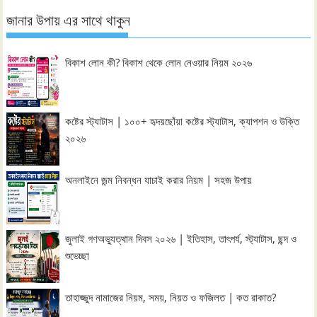
জানার উপায় এর সাথে থাকুন
বিকাশ লোন কী? বিকাশ থেকে লোন নেওয়ার নিয়ম ২০২৬
কষ্টের স্ট্যাটাস | ১০০+ হৃদয়ছোঁয়া কষ্টের স্ট্যাটাস, ক্যাপশন ও উক্তি
২০২৬
অনলাইনে জন্ম নিবন্ধন যাচাই করার নিয়ম | সহজ উপায়
জুলাই গণঅভ্যুত্থান দিবস ২০২৬ | ইতিহাস, তাৎপর্য, স্ট্যাটাস, ছন্দ ও
শুভেচ্ছা
তাহাজ্জুদ নামাজের নিয়ম, সময়, নিয়ত ও ফজিলত | কত রাকাত?