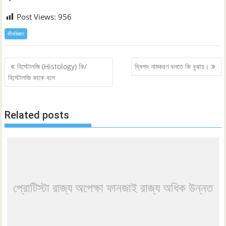
Post Views:
956
জীববিজ্ঞান
Post
হিস্টোলজি (Histology) কি/
দ্বিপদ নামকরণ বলতে কি বুঝায়।
navigation
হিস্টোলজি কাকে বলে
Related posts
প্রোটিস্টা রাজ্য অপেক্ষা ফানজাই রাজ্য অধিক উন্নত