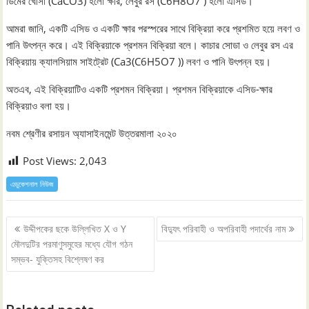
ডিমের খোসা (CaCO3) হলো ক্ষার, লেবুর রস (C6H8O7 ) হলো এসিড।
আমরা জানি, একটি এসিড ও একটি ক্ষার পরস্পরের সাথে বিক্রিয়া করে প্রশমিত হয়ে লবণ ও
পানি উৎপন্ন করে। এই বিক্রিয়াকে প্রশমন বিক্রিয়া বলে। কাচার সোডা ও লেবুর রস এর
বিক্রিয়ায় ক্যালসিয়াম সাইট্রেট (Ca3(C6H5O7 )) লবণ ও পানি উৎপন্ন হয়।
অতএব, এই বিক্রিয়াটিও একটি প্রশমন বিক্রিয়া। প্রশমন বিক্রিয়াকে এসিড-ক্ষার
বিক্রিয়াও বলা হয়।
নবম শ্রেণীর রসায়ন অ্যাসাইনমেন্ট উত্তরমালা ২০২০
Post Views:
2,043
এডুকেশনাল নিউজ
Post
উদ্দীপকের ছকে উল্লিখিত X ও Y
বিদ্যুৎ পরিবাহী ও অপরিবাহী পদার্থের নাম
navigation
মৌলদুটির পরমাণুসমুহের মধ্যে যৌগ গঠন
সম্ভব- যুক্তিসহ বিশ্লেষণ কর