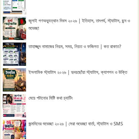
জুলাই গণঅভ্যুত্থান দিবস ২০২৬ | ইতিহাস, তাৎপর্য, স্ট্যাটাস, ছন্দ ও
শুভেচ্ছা
তাহাজ্জুদ নামাজের নিয়ম, সময়, নিয়ত ও ফজিলত | কত রাকাত?
ইসলামিক স্ট্যাটাস ২০২৬ | হৃদয়ছোঁয়া স্ট্যাটাস, ক্যাপশন ও উক্তি
মেয়ে পটানোর মিষ্টি কথা চ্যাটিং
জন্মদিনের শুভেচ্ছা ২০২৬ | সেরা শুভেচ্ছা বার্তা, স্ট্যাটাস ও SMS