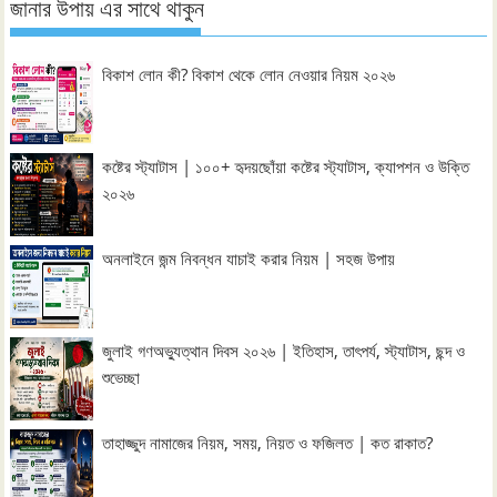
জানার উপায় এর সাথে থাকুন
বিকাশ লোন কী? বিকাশ থেকে লোন নেওয়ার নিয়ম ২০২৬
কষ্টের স্ট্যাটাস | ১০০+ হৃদয়ছোঁয়া কষ্টের স্ট্যাটাস, ক্যাপশন ও উক্তি
২০২৬
অনলাইনে জন্ম নিবন্ধন যাচাই করার নিয়ম | সহজ উপায়
জুলাই গণঅভ্যুত্থান দিবস ২০২৬ | ইতিহাস, তাৎপর্য, স্ট্যাটাস, ছন্দ ও
শুভেচ্ছা
তাহাজ্জুদ নামাজের নিয়ম, সময়, নিয়ত ও ফজিলত | কত রাকাত?