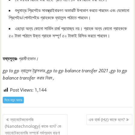
শুধুমাত্র প্রিপেইড সাবস্ক্রাইবারগণ অফারটি উপভোগ করতে পারবেন এবং যেকোনো
প্রিপেইড/পোস্টপেইড গ্রাহককে ব্যালেন্স পাঠাতে পারবেন।
এছাড়া অন্য কোনো সার্ভিস চার্জ প্রযোজ্য নয়। গ্রাহক অন্য কোনো গ্রাহককে
৫০ টাকা পাঠালে উক্ত গ্রাহক সম্পূর্ণ ৫০ টাকাই রিসিভ করতে পারবেন।
তথ্যসূত্রঃ
গ্রামীণফোন।
gp to gp ব্যালেন্স ট্রান্সফার ,gp to gp balance transfer 2021 ,gp to gp
balance transfer করার নিয়ম ,
Post Views:
1,144
সিমে নতুন ‍অফার
Post
ন্যানোটেকনোলজি
এক হার্জ (Hz) কাকে বলে?
navigation
(Nanotechnology) কাকে বলে? কে
ন্যানোটেকনোলজি সম্পর্কে সর্বপ্রথম ধারণা