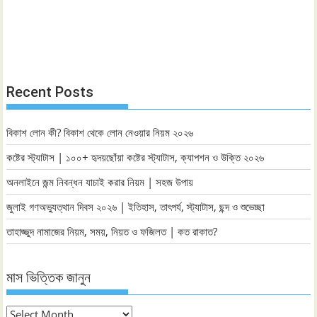
Recent Posts
বিকাশ লোন কী? বিকাশ থেকে লোন নেওয়ার নিয়ম ২০২৬
কষ্টের স্ট্যাটাস | ১০০+ হৃদয়ছোঁয়া কষ্টের স্ট্যাটাস, ক্যাপশন ও উক্তি ২০২৬
অনলাইনে জন্ম নিবন্ধন যাচাই করার নিয়ম | সহজ উপায়
জুলাই গণঅভ্যুত্থান দিবস ২০২৬ | ইতিহাস, তাৎপর্য, স্ট্যাটাস, ছন্দ ও শুভেচ্ছা
তাহাজ্জুদ নামাজের নিয়ম, সময়, নিয়ত ও ফজিলত | কত রাকাত?
মাস ভিত্তিক জানুন
মাস