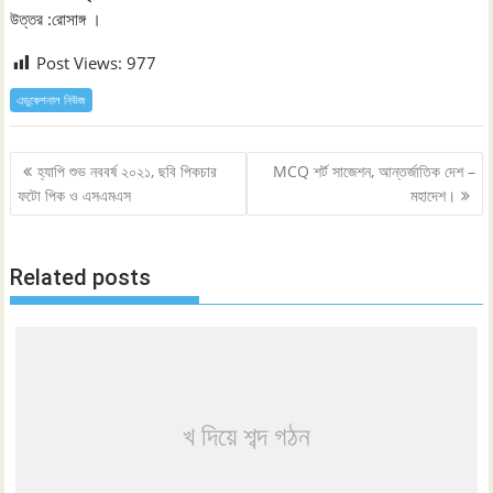
উত্তর :রোসাঙ্গ ।
Post Views:
977
এডুকেশনাল নিউজ
Post
হ্যাপি শুভ নববর্ষ ২০২১, ছবি পিকচার
MCQ শর্ট সাজেশন, আন্তর্জাতিক দেশ –
navigation
ফটো পিক ও এসএমএস
মহাদেশ।
Related posts
খ দিয়ে শব্দ গঠন