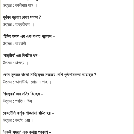
উত্তর : কাশীরাম দাস ।
পূর্বপদ প্রধান কোন সমাস ?
উত্তর : অব্যয়ীভাব ।
‘চিনির বলদ’ এর এক কথায় প্রকাশ –
উত্তর : ভারবাহী ।
‘গাম্ভীর্য’ এর বিপরীত শব্দ –
উত্তর : চাপল্য ।
কোন সুলতন বাংলা সাহিত্যের সবচেয়ে বেশি পৃষ্ঠপোষকতা করেছেন ?
উত্তর : আলাউদ্দিন হোসেন শাহ ।
‘প্রত্যুষ’ এর সন্ধি বিচ্ছেদ –
উত্তর : প্রতি + উষ ।
ফেরদৌসি কর্তৃক শাহনামা রচিত হয় –
উত্তর : কর্তায় ৩য়া ।
‘একই সময়ে’ এক কথায় প্রকাশ –