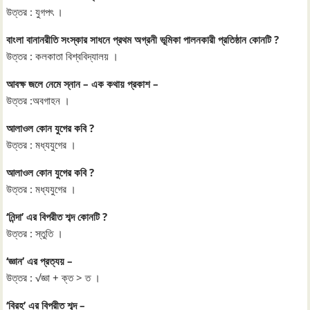
উত্তর : যুগপৎ ।
বাংলা বানানরীতি সংস্কার সাধনে প্রথম অগ্রনী ভূমিকা পালনকারী প্রতিষ্ঠান কোনটি ?
উত্তর : কলকাতা বিশ্ববিদ্যালয় ।
আবক্ষ জলে নেমে স্নান – এক কথায় প্রকাশ –
উত্তর :অবগাহন ।
আলাওল কোন যুগের কবি ?
উত্তর : মধ্যযুগের ।
আলাওল কোন যুগের কবি ?
উত্তর : মধ্যযুগের ।
‘নিন্দা’ এর বিপরীত শব্দ কোনটি ?
উত্তর : স্তুতি ।
‘জ্ঞান’ এর প্রত্যয় –
উত্তর : √জ্ঞা + ক্ত > ত ।
‘বিরহ’ এর বিপরীত শব্দ –