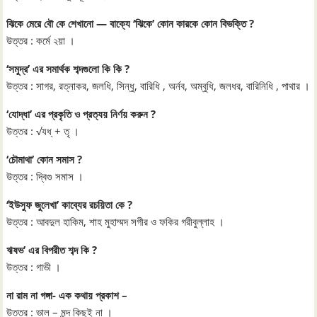
ঝিকে মেরে বৌ কে শেখানো — বাক্যে ‘ঝিকে’ কোন কারকে কোন বিভক্তি ?
উত্তর : কর্মে ২য়া ।
‘সমুদ্র’ এর সমার্থক শব্দগুলো কি কি ?
উত্তর : সাগর, রত্নাকর, জলধি, সিন্ধু, বারিধি , অর্নব, অম্বুধি, জলধর, বারিনিধি , পাথার ।
‘যোদ্ধা’ এর প্রকৃতি ও প্রত্যয় নির্ণয় করুন ?
উত্তর : √যধ্‌ + তৃ ।
‘চৌমাথা’ কোন সমাস ?
উত্তর : দ্বিগু সমাস ।
‘ইউসুফ জুলেখা’ কাব্যের রচয়িতা কে ?
উত্তর : আবদুল হাকিম, শাহ মুহাম্মদ সগীর ও ফকির গরীবুল্লাহ ।
ঋষভ’ এর বিপরীত শব্দ কি ?
উত্তর : গাভী ।
না রাম না গঙ্গা- এক কথায় প্রকাশ –
উত্তর : ভাল – মন্দ কিছুই না ।