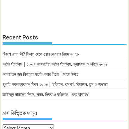
Recent Posts
বিকাশ লোন কী? বিকাশ থেকে লোন নেওয়ার নিয়ম ২০২৬
কষ্টের স্ট্যাটাস | ১০০+ হৃদয়ছোঁয়া কষ্টের স্ট্যাটাস, ক্যাপশন ও উক্তি ২০২৬
অনলাইনে জন্ম নিবন্ধন যাচাই করার নিয়ম | সহজ উপায়
জুলাই গণঅভ্যুত্থান দিবস ২০২৬ | ইতিহাস, তাৎপর্য, স্ট্যাটাস, ছন্দ ও শুভেচ্ছা
তাহাজ্জুদ নামাজের নিয়ম, সময়, নিয়ত ও ফজিলত | কত রাকাত?
মাস ভিত্তিক জানুন
মাস