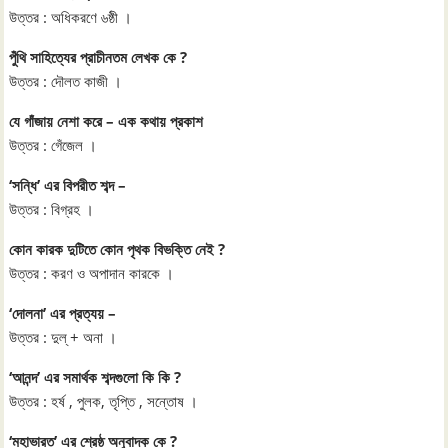
উত্তর : অধিকরণে ৬ষ্ঠী ।
পুঁথি সাহিত্যের প্রাচীনতম লেখক কে ?
উত্তর : দৌলত কাজী ।
যে গাঁজায় নেশা করে – এক কথায় প্রকাশ
উত্তর : গেঁজেল ।
‘সন্ধি’ এর বিপরীত শব্দ –
উত্তর : বিগ্রহ ।
কোন কারক দুটিতে কোন পৃথক বিভক্তি নেই ?
উত্তর : করণ ও অপাদান কারকে ।
‘দোলনা’ এর প্রত্যয় –
উত্তর : দুল্‌ + অনা ।
‘আনন্দ’ এর সমার্থক শব্দগুলো কি কি ?
উত্তর : হর্ষ , পুলক, তৃপ্তি , সন্তোষ ।
‘মহাভারত’ এর শ্রেষ্ঠ অনুবাদক কে ?