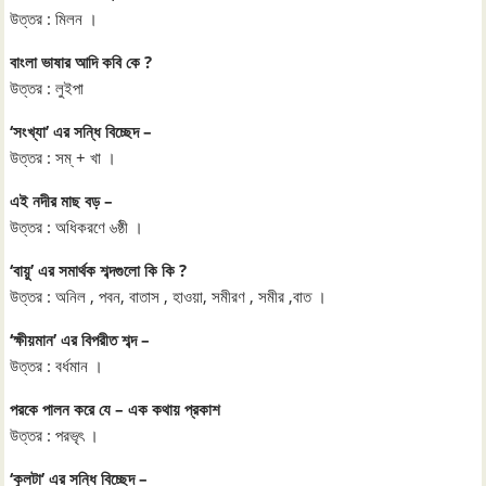
উত্তর : মিলন ।
বাংলা ভাষার আদি কবি কে ?
উত্তর : লুইপা
‘সংখ্যা’ এর সন্ধি বিচ্ছেদ –
উত্তর : সম্‌ + খা ।
এই নদীর মাছ বড় –
উত্তর : অধিকরণে ৬ষ্ঠী ।
‘বায়ু’ এর সমার্থক শব্দগুলো কি কি ?
উত্তর : অনিল , পবন, বাতাস , হাওয়া, সমীরণ , সমীর ,বাত ।
‘ক্ষীয়মান’ এর বিপরীত শব্দ –
উত্তর : বর্ধমান ।
পরকে পালন করে যে – এক কথায় প্রকাশ
উত্তর : পরভৃৎ ।
‘কুলটা’ এর সন্ধি বিচ্ছেদ –