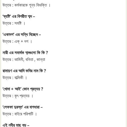
উত্তর : কর্মকারকে শূন্য বিভক্তি ।
‘ব্যষ্টি’ এর বিপরীত শব্দ –
উত্তর : সমষ্টি ।
‘একাদশ’ এর সন্ধি বিচ্ছেদ –
উত্তর : এক্‌ + দশ ।
নারী এর সমার্থক শব্দগুলো কি কি ?
উত্তর : ভামিনী, বনিতা , কান্তা
রামায়ণ এর আদি কবির নাম কি ?
উত্তর : বাল্মিকী ।
‘খোদা + আই’ কোন প্রত্যয় ?
উত্তর : কৃৎ প্রত্যয় ।
‘লেফফা দুরস্ত’ এর বাগধারা –
উত্তর : বাইরে পরিপাটি ।
এই নদীর মাছ বড় –