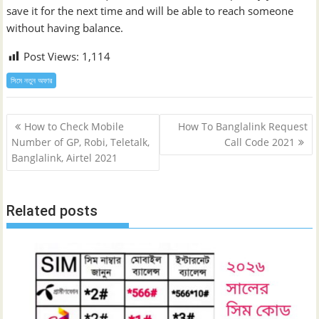
save it for the next time and will be able to reach someone
without having balance.
Post Views:
1,114
সিমে নতুন ‍অফার
Post
How to Check Mobile
How To Banglalink Request
navigation
Number of GP, Robi, Teletalk,
Call Code 2021
Banglalink, Airtel 2021
Related posts