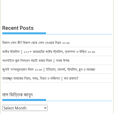
Recent Posts
বিকাশ লোন কী? বিকাশ থেকে লোন নেওয়ার নিয়ম ২০২৬
কষ্টের স্ট্যাটাস | ১০০+ হৃদয়ছোঁয়া কষ্টের স্ট্যাটাস, ক্যাপশন ও উক্তি ২০২৬
অনলাইনে জন্ম নিবন্ধন যাচাই করার নিয়ম | সহজ উপায়
জুলাই গণঅভ্যুত্থান দিবস ২০২৬ | ইতিহাস, তাৎপর্য, স্ট্যাটাস, ছন্দ ও শুভেচ্ছা
তাহাজ্জুদ নামাজের নিয়ম, সময়, নিয়ত ও ফজিলত | কত রাকাত?
মাস ভিত্তিক জানুন
মাস
ভিত্তিক