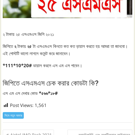
২ টাকায় ২৫ এসএমএস জিপি ২০২১
জিপিতে
২
টাকায়
২৫
টা এসএমএস কিনতে কত কত ড়ায়াল করতে হয় আমরা তা জানবো।
এই পোস্টটি ভালো লাগলে কমেন্ট করে জানাবেন।
*111*10*20#
ডায়াল করলে এস এম এস পাবেন।
জিপিতে এসএমএস চেক করার কোডটা কি?
এস এম এস দেখার কোড
*৫৬৬*১৮#
Post Views:
1,561
সিমে নতুন ‍অফার
Post
Airtel IMO Pack 2021
স্যাটেলাইট এবং অপটিক্যাল ফাইবারের