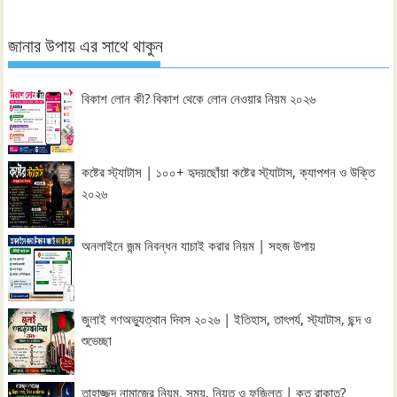
জানার উপায় এর সাথে থাকুন
বিকাশ লোন কী? বিকাশ থেকে লোন নেওয়ার নিয়ম ২০২৬
কষ্টের স্ট্যাটাস | ১০০+ হৃদয়ছোঁয়া কষ্টের স্ট্যাটাস, ক্যাপশন ও উক্তি
২০২৬
অনলাইনে জন্ম নিবন্ধন যাচাই করার নিয়ম | সহজ উপায়
জুলাই গণঅভ্যুত্থান দিবস ২০২৬ | ইতিহাস, তাৎপর্য, স্ট্যাটাস, ছন্দ ও
শুভেচ্ছা
তাহাজ্জুদ নামাজের নিয়ম, সময়, নিয়ত ও ফজিলত | কত রাকাত?