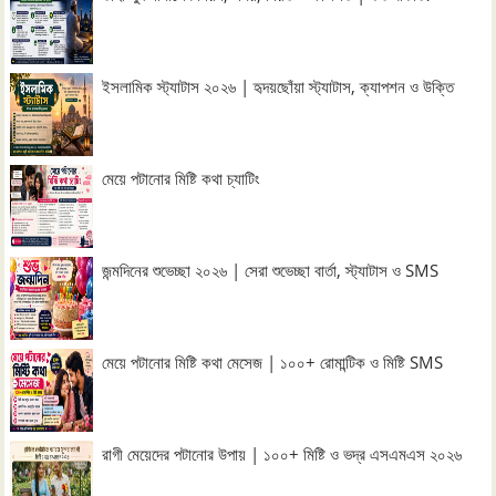
ইসলামিক স্ট্যাটাস ২০২৬ | হৃদয়ছোঁয়া স্ট্যাটাস, ক্যাপশন ও উক্তি
মেয়ে পটানোর মিষ্টি কথা চ্যাটিং
জন্মদিনের শুভেচ্ছা ২০২৬ | সেরা শুভেচ্ছা বার্তা, স্ট্যাটাস ও SMS
মেয়ে পটানোর মিষ্টি কথা মেসেজ | ১০০+ রোমান্টিক ও মিষ্টি SMS
রাগী মেয়েদের পটানোর উপায় | ১০০+ মিষ্টি ও ভদ্র এসএমএস ২০২৬