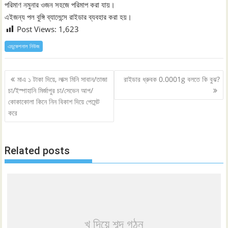
পরিমাণ নমুনার ওজন সহজে পরিমাপ করা যায়।
এইজন্য পল বুঙ্গি ব্যালেন্সে রাইডার ব্যবহার করা হয়।
Post Views:
1,623
এডুকেশনাল নিউজ
Post
মাএ ১ টাকা দিয়ে, লাক্স মিনি সাবান/তাজা
রাইডার ধ্রুবক 0.0001g বলতে কি বুঝ?
navigation
চা/ইস্পাহানি মির্জাপুর চা/সেভেন আপ/
কোকাকোলা কিনে নিন বিকাশ দিয়ে পেমেন্ট
করে
Related posts
খ দিয়ে শব্দ গঠন