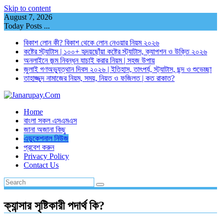
Skip to content
August 7, 2026
Today Posts ...
বিকাশ লোন কী? বিকাশ থেকে লোন নেওয়ার নিয়ম ২০২৬
কষ্টের স্ট্যাটাস | ১০০+ হৃদয়ছোঁয়া কষ্টের স্ট্যাটাস, ক্যাপশন ও উক্তি ২০২৬
অনলাইনে জন্ম নিবন্ধন যাচাই করার নিয়ম | সহজ উপায়
জুলাই গণঅভ্যুত্থান দিবস ২০২৬ | ইতিহাস, তাৎপর্য, স্ট্যাটাস, ছন্দ ও শুভেচ্ছা
তাহাজ্জুদ নামাজের নিয়ম, সময়, নিয়ত ও ফজিলত | কত রাকাত?
Home
বাংলা সকল এসএমএস
জানা অজানা কিছু
এডুকেশনাল নিউজ
প্রবেশ করুন
Privacy Policy
Contact Us
ক্যান্সার সৃষ্টিকারী পদার্থ কি?