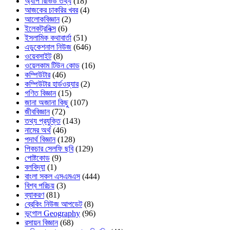
অ্যাপ রিভিউ তথ্য
(18)
আজকের চাকরির খবর
(4)
আলোকবিজ্ঞান
(2)
ইলেকট্রনিক্স
(6)
ইসলামিক কথাবার্তা
(51)
এডুকেশনাল নিউজ
(646)
ওয়েবসাইট
(8)
ওয়েলকাম টিউন কোড
(16)
কম্পিউটার
(46)
কম্পিউটার হার্ডওয়্যার
(2)
গণিত বিজ্ঞান
(15)
জানা অজানা কিছু
(107)
জীববিজ্ঞান
(72)
তথ্য প্রযুক্তি
(143)
নামের অর্থ
(46)
পদার্থ বিজ্ঞান
(128)
পিকচার সেলফি ছবি
(129)
পোষ্টকোড
(9)
বলবিদ্যা
(1)
বাংলা সকল এসএমএস
(444)
বিশ্ব পরিচয়
(3)
ব্যাকরণ
(81)
ব্রেকিং নিউজ আপডেট
(8)
ভূগোল Geography
(96)
রসায়ন বিজ্ঞান
(68)