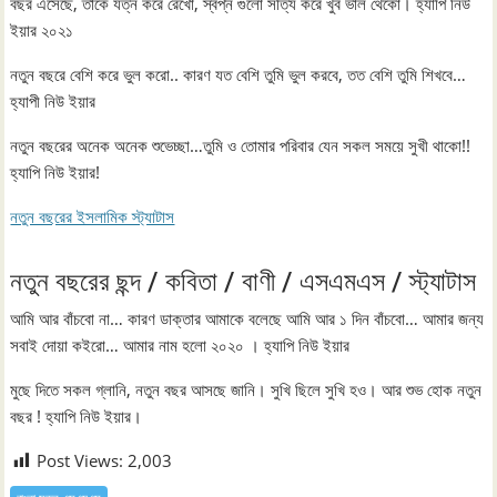
বছর এসেছে, তাকে যত্ন করে রেখো, স্বপ্ন গুলো সত্যি করে খুব ভাল থেকো। হ্যাপি নিউ
ইয়ার ২০২১
নতুন বছরে বেশি করে ভুল করো.. কারণ যত বেশি তুমি ভুল করবে, তত বেশি তুমি শিখবে…
হ্যাপী নিউ ইয়ার
নতুন বছরের অনেক অনেক শুভেচ্ছা…তুমি ও তোমার পরিবার যেন সকল সময়ে সুখী থাকো!!
হ্যাপি নিউ ইয়ার!
নতুন বছরের ইসলামিক স্ট্যাটাস
নতুন বছরের ছন্দ / কবিতা / বাণী / এসএমএস / স্ট্যাটাস
আমি আর বাঁচবো না… কারণ ডাক্তার আমাকে বলেছে আমি আর ১ দিন বাঁচবো… আমার জন্য
সবাই দোয়া কইরো… আমার নাম হলো ২০২০ । হ্যাপি নিউ ইয়ার
মুছে দিতে সকল গ্লানি, নতুন বছর আসছে জানি। সুখি ছিলে সুখি হও। আর শুভ হোক নতুন
বছর ! হ্যাপি নিউ ইয়ার।
Post Views:
2,003