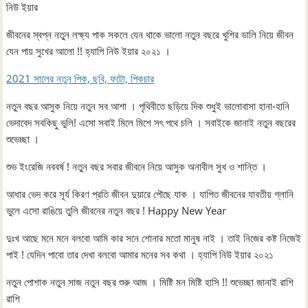
নিউ ইয়ার
জীবনের স্বপ্ন নতুন লক্ষ্য পাক সকলে যেন থাকে ভালো নতুন বছরে খুশির ডালি নিয়ে জীবন
যেন পায় সুখের আলো !! হ্যাপি নিউ ইয়ার ২০২১ ।
2021 সালের নতুন পিক, ছবি, ফটো, পিকচার
নতুন বছর আসুক নিয়ে নতুন সব আশা । পৃথিবীতে ছড়িয়ে দিক শুধুই ভালোবাসা হানা-হানি
ভেদাবেদ সবকিছু ভুলি! এসো সবাই মিলে মিশে সৎ পথে চলি । সবাইকে জানাই নতুন বছরের
শুভেচ্ছা ।
শুভ ইংরেজি নববর্ষ ! নতুন বছর সবার জীবনে নিয়ে আসুক অনাবীল সুখ ও শান্তি ।
আধার ভেদ করে সূর্য কিরণ প্রতি জীবন দুয়ারে পৌছে যাক । যাপিত জীবনের যাবতীয় গ্লানি
ভুলে এসো রাঙিয়ে তুলি জীবনের নতুন বছর ! Happy New Year
দুঃখ আছে মনে মনে বলবো আমি কার সনে শোনার মতো মানুষ নাই । তাই নিজের কষ্ট নিজেই
পাই ! যেদিন পাবো তার দেখা বলবো আমার মনের সব কথা । হ্যাপি নিউ ইয়ার ২০২১
নতুন পোশাক নতুন সাজ নতুন বছর শুরু আজ । মিষ্টি মন মিষ্টি হাসি !! শুভেচ্ছা জানাই রাশি
রাশি