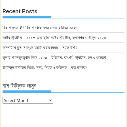
Recent Posts
বিকাশ লোন কী? বিকাশ থেকে লোন নেওয়ার নিয়ম ২০২৬
কষ্টের স্ট্যাটাস | ১০০+ হৃদয়ছোঁয়া কষ্টের স্ট্যাটাস, ক্যাপশন ও উক্তি ২০২৬
অনলাইনে জন্ম নিবন্ধন যাচাই করার নিয়ম | সহজ উপায়
জুলাই গণঅভ্যুত্থান দিবস ২০২৬ | ইতিহাস, তাৎপর্য, স্ট্যাটাস, ছন্দ ও শুভেচ্ছা
তাহাজ্জুদ নামাজের নিয়ম, সময়, নিয়ত ও ফজিলত | কত রাকাত?
মাস ভিত্তিক জানুন
মাস
ভিত্তিক
জানুন