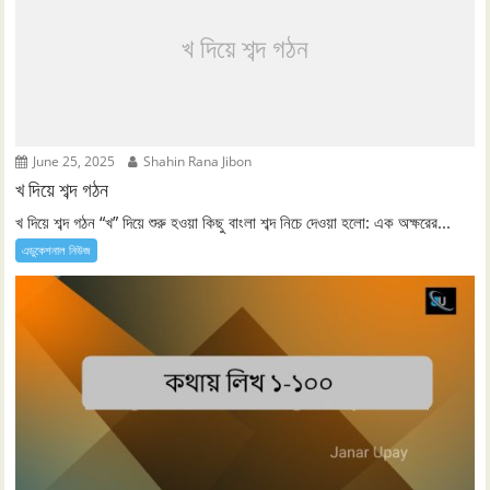
খ দিয়ে শব্দ গঠন
June 25, 2025
Shahin Rana Jibon
খ দিয়ে শব্দ গঠন
খ দিয়ে শব্দ গঠন “খ” দিয়ে শুরু হওয়া কিছু বাংলা শব্দ নিচে দেওয়া হলো: এক অক্ষরের...
এডুকেশনাল নিউজ