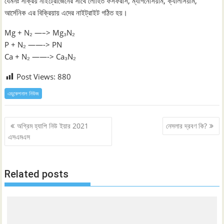
যেমনঃ সক্রিয় নাইট্রোজেনের সাথে লোহিত ফসফরাস, ম্যাগনেসিয়াম, ক্যালসিয়াম,
আর্সেনিক এর বিক্রিয়ায় এদের নাইট্রাইট গঠিত হয়।
Mg + N₂ —–> Mg₃N₂
P + N₂ ——-> PN
Ca + N₂ ——-> Ca₃N₂
Post Views:
880
এডুকেশনাল নিউজ
Post
অগ্রিম হ্যাপি নিউ ইয়ার 2021
নেসলার দ্রবণ কি?
navigation
এসএমএস
Related posts