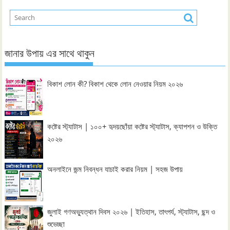
জানার উপায় এর সাথে থাকুন
বিকাশ লোন কী? বিকাশ থেকে লোন নেওয়ার নিয়ম ২০২৬
কষ্টের স্ট্যাটাস | ১০০+ হৃদয়ছোঁয়া কষ্টের স্ট্যাটাস, ক্যাপশন ও উক্তি
২০২৬
অনলাইনে জন্ম নিবন্ধন যাচাই করার নিয়ম | সহজ উপায়
জুলাই গণঅভ্যুত্থান দিবস ২০২৬ | ইতিহাস, তাৎপর্য, স্ট্যাটাস, ছন্দ ও
শুভেচ্ছা