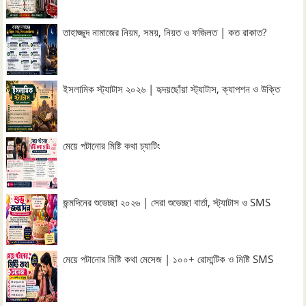
তাহাজ্জুদ নামাজের নিয়ম, সময়, নিয়ত ও ফজিলত | কত রাকাত?
ইসলামিক স্ট্যাটাস ২০২৬ | হৃদয়ছোঁয়া স্ট্যাটাস, ক্যাপশন ও উক্তি
মেয়ে পটানোর মিষ্টি কথা চ্যাটিং
জন্মদিনের শুভেচ্ছা ২০২৬ | সেরা শুভেচ্ছা বার্তা, স্ট্যাটাস ও SMS
মেয়ে পটানোর মিষ্টি কথা মেসেজ | ১০০+ রোমান্টিক ও মিষ্টি SMS