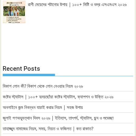
রাগী মেয়েদের পটানোর উপায় | ১০০+ মিষ্টি ও ভদ্র এসএমএস ২০২৬
Recent Posts
বিকাশ লোন কী? বিকাশ থেকে লোন নেওয়ার নিয়ম ২০২৬
কষ্টের স্ট্যাটাস | ১০০+ হৃদয়ছোঁয়া কষ্টের স্ট্যাটাস, ক্যাপশন ও উক্তি ২০২৬
অনলাইনে জন্ম নিবন্ধন যাচাই করার নিয়ম | সহজ উপায়
জুলাই গণঅভ্যুত্থান দিবস ২০২৬ | ইতিহাস, তাৎপর্য, স্ট্যাটাস, ছন্দ ও শুভেচ্ছা
তাহাজ্জুদ নামাজের নিয়ম, সময়, নিয়ত ও ফজিলত | কত রাকাত?