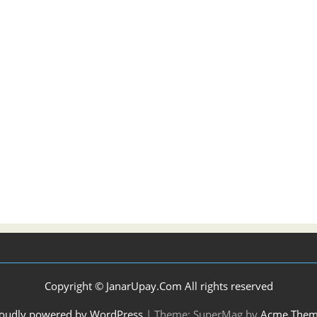
Copyright © JanarUpay.Com All rights reserved
oudly powered by WordPress
|
Theme: SuperMag by
Acme Them