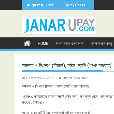
Skip
August 8, 2026
Today Posts ...
to
content
HOME
বাংলা সকল এসএমএস
জানা অজানা কিছু
সমন্বয় ও নিঃসরণ (বিজ্ঞান), অষ্টম শ্রেণি (পঞ্চম অধ্যায়)
December 27, 2020
Shahin Rana Jibon
সমন্বয় ও নিঃসরণ (বিজ্ঞান), অষ্টম শ্রেণি (পঞ্চম অধ্যায়)
প্রশ্ন-১. মানবদেহের ছাঁকনি যন্ত্রটি কোন বর্জ্য পদার্থ রক্ত থেকে পৃথক করে?
উত্তর : ইউরিয়া।
প্রশ্ন-২. কোনটি বীজের সুপ্তাবস্থা কাটাতে সাহায্য করে?