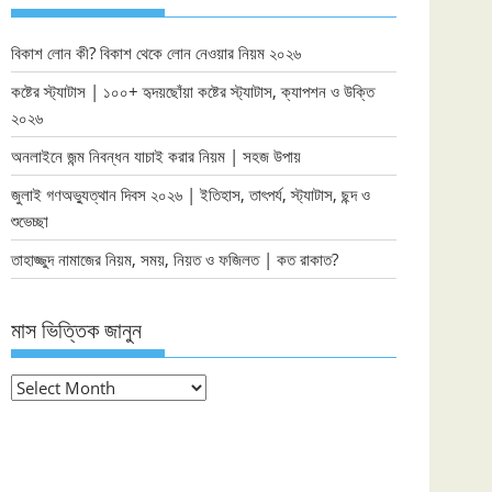
বিকাশ লোন কী? বিকাশ থেকে লোন নেওয়ার নিয়ম ২০২৬
কষ্টের স্ট্যাটাস | ১০০+ হৃদয়ছোঁয়া কষ্টের স্ট্যাটাস, ক্যাপশন ও উক্তি
২০২৬
অনলাইনে জন্ম নিবন্ধন যাচাই করার নিয়ম | সহজ উপায়
জুলাই গণঅভ্যুত্থান দিবস ২০২৬ | ইতিহাস, তাৎপর্য, স্ট্যাটাস, ছন্দ ও
শুভেচ্ছা
তাহাজ্জুদ নামাজের নিয়ম, সময়, নিয়ত ও ফজিলত | কত রাকাত?
মাস ভিত্তিক জানুন
মাস
ভিত্তিক
জানুন