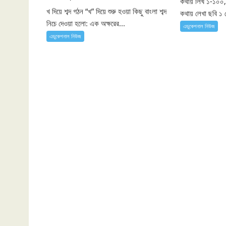
কথায় লিখ ১-১০০,
খ দিয়ে শব্দ গঠন “খ” দিয়ে শুরু হওয়া কিছু বাংলা শব্দ
কথায় লেখা ছবি ১ 
নিচে দেওয়া হলো: এক অক্ষরের...
এডুকেশনাল নিউজ
এডুকেশনাল নিউজ