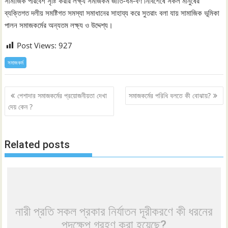
সামাজিক পরিবেশ সৃষ্টি করার লক্ষ্য সমাজকর্ম জাতি-ধর্ম-বর্ণ নির্বিশেষে সকল মানুষের
ব্যক্তিগত দলীয় সমষ্টিগত সমস্যা সমাধানের সাহায্য করে সুতরাং বলা যায় সামাজিক ভূমিকা
পালন সমাজকর্মের অন্যতম লক্ষ্য ও উদ্দেশ্য।
Post Views:
927
সমাজকর্ম
Post
পেশাদার সমাজকর্মের প্রয়োজনীয়তা দেখা
সমাজকর্মের পরিধি বলতে কী বোঝায়?
navigation
দেয় কেন ?
Related posts
নারী প্রতি সকল প্রকার নির্যাতন দূরীকরণে কী ধরনের
পদক্ষেপ গ্রহণ করা হয়েছে?