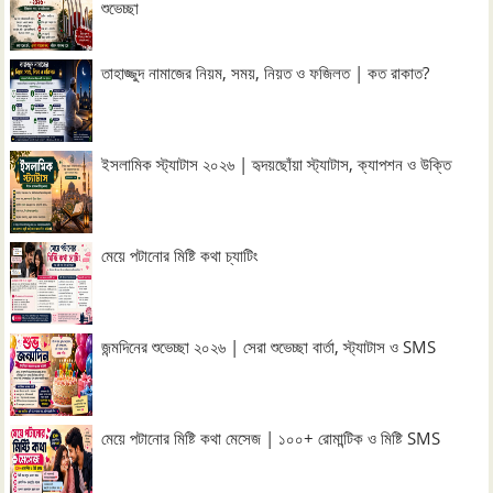
শুভেচ্ছা
তাহাজ্জুদ নামাজের নিয়ম, সময়, নিয়ত ও ফজিলত | কত রাকাত?
ইসলামিক স্ট্যাটাস ২০২৬ | হৃদয়ছোঁয়া স্ট্যাটাস, ক্যাপশন ও উক্তি
মেয়ে পটানোর মিষ্টি কথা চ্যাটিং
জন্মদিনের শুভেচ্ছা ২০২৬ | সেরা শুভেচ্ছা বার্তা, স্ট্যাটাস ও SMS
মেয়ে পটানোর মিষ্টি কথা মেসেজ | ১০০+ রোমান্টিক ও মিষ্টি SMS