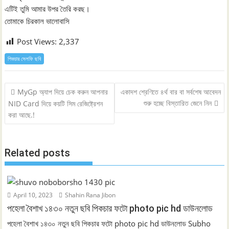
এটিই তুমি আমার উপর তৈরি করছ।
তোমাকে চিরকাল ভালোবাসি
Post Views:
2,337
পিকচার সেলফি ছবি
Post
MyGp অ্যাপ দিয়ে চেক করুন আপনার
একাদশ শ্রেণিতে ৪র্থ বার বা সর্বশেষ আবেদন
navigation
শুরু হচ্ছে বিস্তারিত জেনে নিন
NID Card দিয়ে কয়টি সিম রেজিষ্ট্রেশন
করা আছে.!
Related posts
April 10, 2023
Shahin Rana Jibon
পহেলা বৈশাখ ১৪৩০ নতুন ছবি পিকচার ফটো photo pic hd ডাউনলোড
পহেলা বৈশাখ ১৪৩০ নতুন ছবি পিকচার ফটো photo pic hd ডাউনলোড Subho