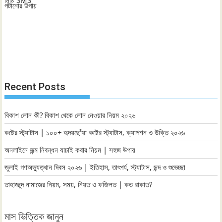
Recent Posts
বিকাশ লোন কী? বিকাশ থেকে লোন নেওয়ার নিয়ম ২০২৬
কষ্টের স্ট্যাটাস | ১০০+ হৃদয়ছোঁয়া কষ্টের স্ট্যাটাস, ক্যাপশন ও উক্তি ২০২৬
অনলাইনে জন্ম নিবন্ধন যাচাই করার নিয়ম | সহজ উপায়
জুলাই গণঅভ্যুত্থান দিবস ২০২৬ | ইতিহাস, তাৎপর্য, স্ট্যাটাস, ছন্দ ও শুভেচ্ছা
তাহাজ্জুদ নামাজের নিয়ম, সময়, নিয়ত ও ফজিলত | কত রাকাত?
মাস ভিত্তিক জানুন