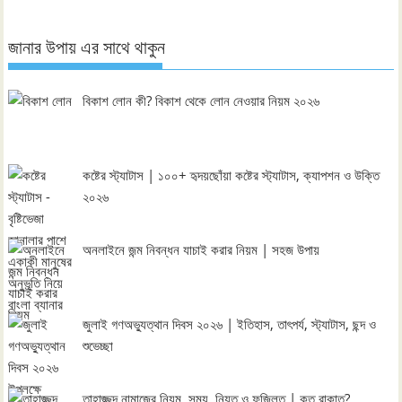
জানার উপায় এর সাথে থাকুন
বিকাশ লোন কী? বিকাশ থেকে লোন নেওয়ার নিয়ম ২০২৬
কষ্টের স্ট্যাটাস | ১০০+ হৃদয়ছোঁয়া কষ্টের স্ট্যাটাস, ক্যাপশন ও উক্তি
২০২৬
অনলাইনে জন্ম নিবন্ধন যাচাই করার নিয়ম | সহজ উপায়
জুলাই গণঅভ্যুত্থান দিবস ২০২৬ | ইতিহাস, তাৎপর্য, স্ট্যাটাস, ছন্দ ও
শুভেচ্ছা
তাহাজ্জুদ নামাজের নিয়ম, সময়, নিয়ত ও ফজিলত | কত রাকাত?