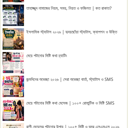
তাহাজ্জুদ নামাজের নিয়ম, সময়, নিয়ত ও ফজিলত | কত রাকাত?
ইসলামিক স্ট্যাটাস ২০২৬ | হৃদয়ছোঁয়া স্ট্যাটাস, ক্যাপশন ও উক্তি
মেয়ে পটানোর মিষ্টি কথা চ্যাটিং
জন্মদিনের শুভেচ্ছা ২০২৬ | সেরা শুভেচ্ছা বার্তা, স্ট্যাটাস ও SMS
মেয়ে পটানোর মিষ্টি কথা মেসেজ | ১০০+ রোমান্টিক ও মিষ্টি SMS
রাগী মেয়েদের পটানোর উপায় | ১০০+ মিষ্টি ও ভদ্র এসএমএস ২০২৬