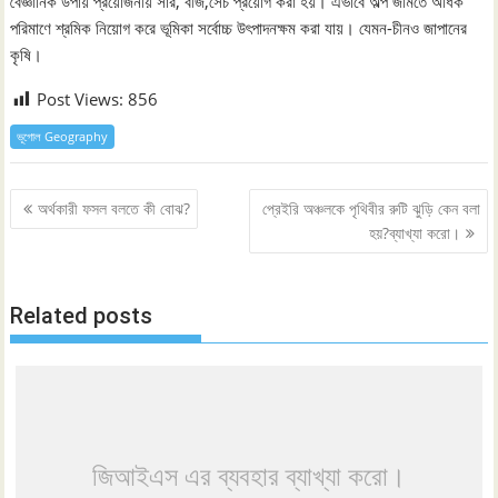
বৈজ্ঞানিক উপায় প্রয়োজনীয় সার, বীজ,সেচ প্রয়োগ করা হয়। এভাবে অল্প জমিতে অধিক
পরিমাণে শ্রমিক নিয়োগ করে ভূমিকা সর্বোচ্চ উৎপাদনক্ষম করা যায়। যেমন-চীনও জাপানের
কৃষি।
Post Views:
856
ভূগোল Geography
Post
অর্থকারী ফসল বলতে কী বোঝ?
প্রেইরি অঞ্চলকে পৃথিবীর রুটি ঝুড়ি কেন বলা
navigation
হয়?ব্যাখ্যা করো।
Related posts
জিআইএস এর ব্যবহার ব্যাখ্যা করো।