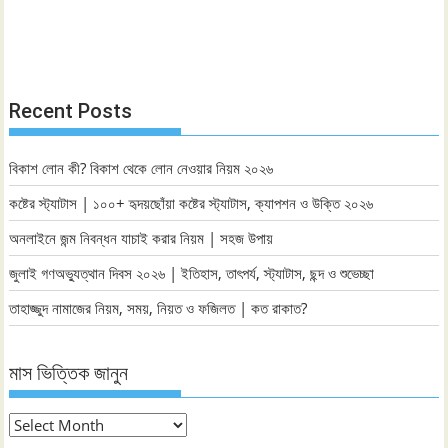
Recent Posts
বিকাশ লোন কী? বিকাশ থেকে লোন নেওয়ার নিয়ম ২০২৬
কষ্টের স্ট্যাটাস | ১০০+ হৃদয়ছোঁয়া কষ্টের স্ট্যাটাস, ক্যাপশন ও উক্তি ২০২৬
অনলাইনে জন্ম নিবন্ধন যাচাই করার নিয়ম | সহজ উপায়
জুলাই গণঅভ্যুত্থান দিবস ২০২৬ | ইতিহাস, তাৎপর্য, স্ট্যাটাস, ছন্দ ও শুভেচ্ছা
তাহাজ্জুদ নামাজের নিয়ম, সময়, নিয়ত ও ফজিলত | কত রাকাত?
মাস ভিত্তিক জানুন
মাস
ভিত্তিক