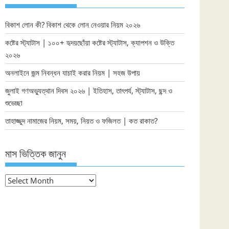
বিকাশ লোন কী? বিকাশ থেকে লোন নেওয়ার নিয়ম ২০২৬
কষ্টের স্ট্যাটাস | ১০০+ হৃদয়ছোঁয়া কষ্টের স্ট্যাটাস, ক্যাপশন ও উক্তি
২০২৬
অনলাইনে জন্ম নিবন্ধন যাচাই করার নিয়ম | সহজ উপায়
জুলাই গণঅভ্যুত্থান দিবস ২০২৬ | ইতিহাস, তাৎপর্য, স্ট্যাটাস, ছন্দ ও
শুভেচ্ছা
তাহাজ্জুদ নামাজের নিয়ম, সময়, নিয়ত ও ফজিলত | কত রাকাত?
মাস ভিত্তিক জানুন
মাস
ভিত্তিক
জানুন