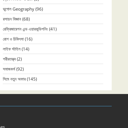
ভূগোল Geography
(96)
রসায়ন বিজ্ঞান
(68)
রেফ্রিজারেশন এন্ড এয়ারকন্ডিশনিং
(41)
রোগ ও চিকিৎসা
(16)
লাইফ স্টাইল
(14)
শরীরতত্ত্ব
(2)
সমাজকর্ম
(92)
সিমে নতুন ‍অফার
(145)
es