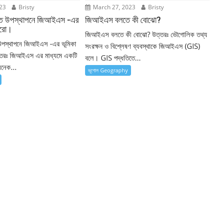
23
Bristy
March 27, 2023
Bristy
ত্ত উপস্থাপনে জিআইএস -এর
জিআইএস বলতে কী বোঝো?
 করো।
জিআইএস বলতে কী বোঝো? উত্তরঃ ভৌগোলিক তথ্য
 উপস্থাপনে জিআইএস -এর ভূমিকা
সংরক্ষন ও বিশ্লেষণ ব্যবস্থাকে জিআইএস (GIS)
ত্তরঃ জিআইএস এর মাধ্যমে একটি
বলে। GIS পদ্ধতিতে...
অনেক...
ভূগোল Geography