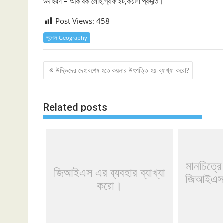
উদাহরণ – আকরিক লৌহ,গ্রাফাইট,কয়লা প্রভৃতি।
Post Views:
458
ভূগোল Geography
Post
উদ্ভিদের দেহাবশেষ হতে কয়লার উৎপত্তি হয়-ব্যাখ্যা করো?
navigation
Related posts
মানচিত্র
জিআইএস এর ব্যবহার ব্যাখ্যা
জিআইএস -
করো।