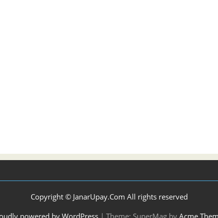
Copyright © JanarUpay.Com All rights reserved
oudly powered by WordPress
|
Theme: SuperMag by
Acme Them