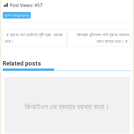
Post Views:
457
ভূগোল Geography
Post
দূষণের ফলে দুর্যোগের সৃষ্টি হচ্ছে -ব্যাখ্যা
শিল্পবর্জ্য বুড়িগঙ্গার পানি দূষণের অন্যতম
navigation
করো।
কারণ ব্যাখ্যা করো।
Related posts
জিআইএস এর ব্যবহার ব্যাখ্যা করো।