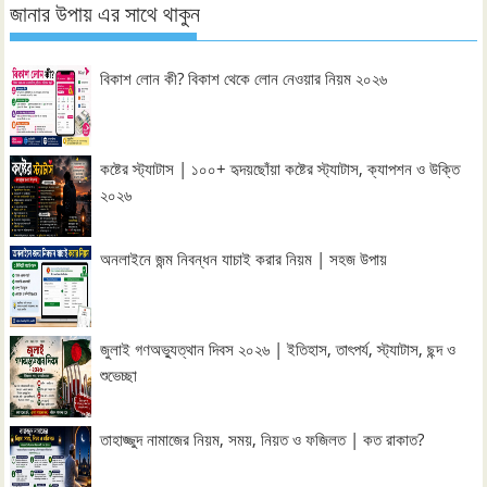
জানার উপায় এর সাথে থাকুন
বিকাশ লোন কী? বিকাশ থেকে লোন নেওয়ার নিয়ম ২০২৬
কষ্টের স্ট্যাটাস | ১০০+ হৃদয়ছোঁয়া কষ্টের স্ট্যাটাস, ক্যাপশন ও উক্তি
২০২৬
অনলাইনে জন্ম নিবন্ধন যাচাই করার নিয়ম | সহজ উপায়
জুলাই গণঅভ্যুত্থান দিবস ২০২৬ | ইতিহাস, তাৎপর্য, স্ট্যাটাস, ছন্দ ও
শুভেচ্ছা
তাহাজ্জুদ নামাজের নিয়ম, সময়, নিয়ত ও ফজিলত | কত রাকাত?