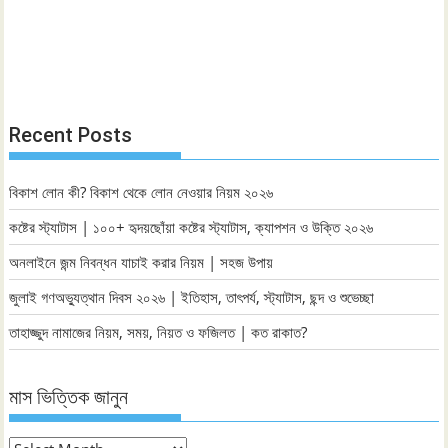
Recent Posts
বিকাশ লোন কী? বিকাশ থেকে লোন নেওয়ার নিয়ম ২০২৬
কষ্টের স্ট্যাটাস | ১০০+ হৃদয়ছোঁয়া কষ্টের স্ট্যাটাস, ক্যাপশন ও উক্তি ২০২৬
অনলাইনে জন্ম নিবন্ধন যাচাই করার নিয়ম | সহজ উপায়
জুলাই গণঅভ্যুত্থান দিবস ২০২৬ | ইতিহাস, তাৎপর্য, স্ট্যাটাস, ছন্দ ও শুভেচ্ছা
তাহাজ্জুদ নামাজের নিয়ম, সময়, নিয়ত ও ফজিলত | কত রাকাত?
মাস ভিত্তিক জানুন
মাস