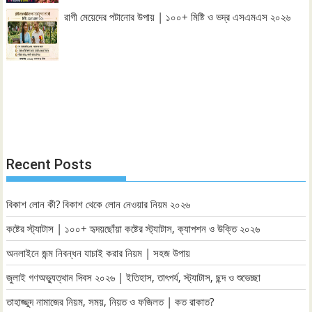
রাগী মেয়েদের পটানোর উপায় | ১০০+ মিষ্টি ও ভদ্র এসএমএস ২০২৬
Recent Posts
বিকাশ লোন কী? বিকাশ থেকে লোন নেওয়ার নিয়ম ২০২৬
কষ্টের স্ট্যাটাস | ১০০+ হৃদয়ছোঁয়া কষ্টের স্ট্যাটাস, ক্যাপশন ও উক্তি ২০২৬
অনলাইনে জন্ম নিবন্ধন যাচাই করার নিয়ম | সহজ উপায়
জুলাই গণঅভ্যুত্থান দিবস ২০২৬ | ইতিহাস, তাৎপর্য, স্ট্যাটাস, ছন্দ ও শুভেচ্ছা
তাহাজ্জুদ নামাজের নিয়ম, সময়, নিয়ত ও ফজিলত | কত রাকাত?