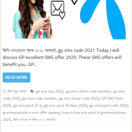
জিপি এসএমএস প্যাক ২০২১ আপডেট, gp sms code 2021 Today I will
discuss GP excellent SMS offer 2020. These SMS offers will
benefit you. GP…
READ MORE
,
,
সিমে নতুন ‍অফার
gp sms buy 2020
gp sms check code namber
gp sms
,
,
,
code 2020
gp sms code namber
gp sms kenar code 2020
GP SMS Pack
,
,
,
,
2020
gp sms pack 25 ti
gp sms pack 30 days 2020
gp sms pack code 2020
,
grameenphone a sms offer update
how to buy sms pack in grameenphone
,
2020
জিপি এসএমএস প্যাক ২০২০ আপডেট