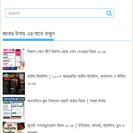
জানার উপায় এর সাথে থাকুন
বিকাশ লোন কী? বিকাশ থেকে লোন নেওয়ার নিয়ম ২০২৬
কষ্টের স্ট্যাটাস | ১০০+ হৃদয়ছোঁয়া কষ্টের স্ট্যাটাস, ক্যাপশন ও উক্তি
২০২৬
অনলাইনে জন্ম নিবন্ধন যাচাই করার নিয়ম | সহজ উপায়
জুলাই গণঅভ্যুত্থান দিবস ২০২৬ | ইতিহাস, তাৎপর্য, স্ট্যাটাস, ছন্দ ও
শুভেচ্ছা