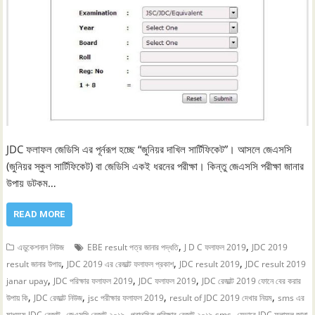
JDC ফলাফল জেডিসি এর পূর্নরূপ হচ্ছে “জুনিয়র দাখিল সার্টিফিকেট”। আসলে জেএসসি
(জুনিয়র স্কুল সার্টিফিকেট) বা জেডিসি একই ধরনের পরীক্ষা। কিন্তু জেএসসি পরীক্ষা জানার
উপায় ডটকম…
READ MORE
,
,
এডুকেশনাল নিউজ
EBE result পত্র জানার পদ্ধতি
J D C ফলাফল 2019
JDC 2019
,
,
,
result জানার উপায়
JDC 2019 এর রেজাল্ট ফলাফল প্রকাশ
JDC result 2019
JDC result 2019
,
,
,
janar upay
JDC পরিক্ষার ফলাফল 2019
JDC ফলাফল 2019
JDC রেজাল্ট 2019 ফোনে বের করার
,
,
,
,
উপায় কি
JDC রেজাল্ট নিউজ
jsc পরীক্ষার ফলাফল 2019
result of JDC 2019 দেখার নিয়ম
sms এর
,
,
,
মাধ্যমে JDC রেজাল্ট
জেএসসি রেজাল্ট ২০১৯
প্রাথমিক পরিক্ষার রেজাল্ট ২০১৯ sms
যেভাবে JDC ফলাফল জানা