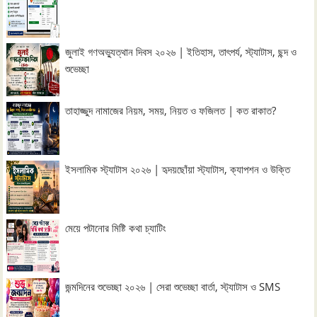
জুলাই গণঅভ্যুত্থান দিবস ২০২৬ | ইতিহাস, তাৎপর্য, স্ট্যাটাস, ছন্দ ও
শুভেচ্ছা
তাহাজ্জুদ নামাজের নিয়ম, সময়, নিয়ত ও ফজিলত | কত রাকাত?
ইসলামিক স্ট্যাটাস ২০২৬ | হৃদয়ছোঁয়া স্ট্যাটাস, ক্যাপশন ও উক্তি
মেয়ে পটানোর মিষ্টি কথা চ্যাটিং
জন্মদিনের শুভেচ্ছা ২০২৬ | সেরা শুভেচ্ছা বার্তা, স্ট্যাটাস ও SMS