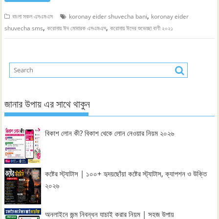
,
বাংলা সকল এসএমএস
koronay eider shuvecha bani
koronay eider
,
,
shuvecha sms
করোনায় ঈদ মোবারক এসএমএস
করোনায় ঈদের শুভেচ্ছা বাণী ২০২১
জানার উপায় এর সাথে থাকুন
বিকাশ লোন কী? বিকাশ থেকে লোন নেওয়ার নিয়ম ২০২৬
কষ্টের স্ট্যাটাস | ১০০+ হৃদয়ছোঁয়া কষ্টের স্ট্যাটাস, ক্যাপশন ও উক্তি
২০২৬
অনলাইনে জন্ম নিবন্ধন যাচাই করার নিয়ম | সহজ উপায়