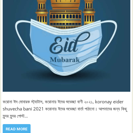
করোনা ঈদ মোবারক স্ট্যাটাস, করোনায় ঈদের শুভেচ্ছা বাণী ২০২১, koronay eider
shuvecha bani 2021 করোনায় ঈদের শুভেচ্ছা বার্তা পাঠানো। আপনাদের জন্য কিছু
সুন্দর সুন্দর পোস্ট…
READ MORE