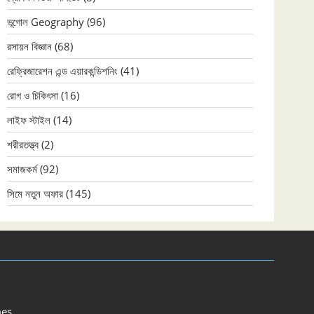
ভূগোল Geography
(96)
রসায়ন বিজ্ঞান
(68)
রেফ্রিজারেশন এন্ড এয়ারকন্ডিশনিং
(41)
রোগ ও চিকিৎসা
(16)
লাইফ স্টাইল
(14)
শরীরতত্ত্ব
(2)
সমাজকর্ম
(92)
সিমে নতুন ‍অফার
(145)
es