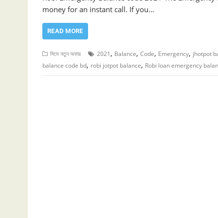
money for an instant call. If you…
READ MORE
,
,
,
,
সিমে নতুন ‍অফার
2021
Balance
Code
Emergency
jhotpot 
,
,
balance code bd
robi jotpot balance
Robi loan emergency bala