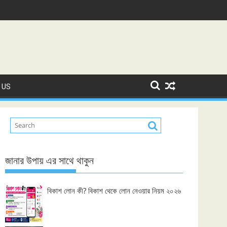
 US
জানার উপায় এর সাথে থাকুন
বিকাশ লোন কী? বিকাশ থেকে লোন নেওয়ার নিয়ম ২০২৬