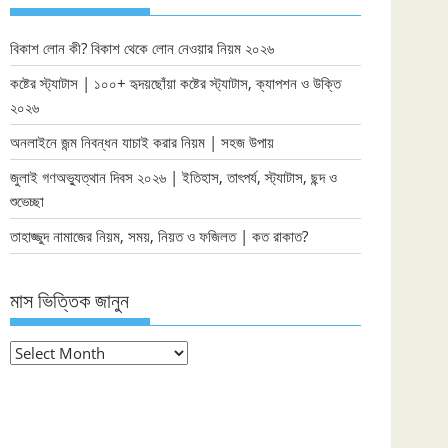
বিকাশ লোন কী? বিকাশ থেকে লোন নেওয়ার নিয়ম ২০২৬
কষ্টের স্ট্যাটাস | ১০০+ হৃদয়ছোঁয়া কষ্টের স্ট্যাটাস, ক্যাপশন ও উক্তি
২০২৬
অনলাইনে জন্ম নিবন্ধন যাচাই করার নিয়ম | সহজ উপায়
জুলাই গণঅভ্যুত্থান দিবস ২০২৬ | ইতিহাস, তাৎপর্য, স্ট্যাটাস, ছন্দ ও
শুভেচ্ছা
তাহাজ্জুদ নামাজের নিয়ম, সময়, নিয়ত ও ফজিলত | কত রাকাত?
মাস ভিত্তিক জানুন
মাস
ভিত্তিক
জানুন