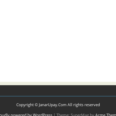
Copyright © JanarUpay.Com All rights reserved
oudly powered by WordPress
|
Theme: SuperMag by
Acme Them