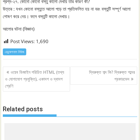
প্রশ্ন-২৭. কোনো কোনো বস্তু কালো দেখায় তার কারণ কী?
উত্তর : যখন কোনো বস্তুতে আলো পড়ে তা প্রতিফলিত হয় না বরং বস্তুটি সম্পূর্ণ আলো
শোষণ করে নেয়। ফলে বস্তুটি কালো দেখায়।
আলোর ঘটনা (বিজ্ঞান)
Post Views:
1,690
এডুকেশনাল নিউজ
Post
ওয়েব ডিজাইন পরিচিত HTML (তথ্য
দ্বিরুক্ত শব্দ কি? দ্বিরুক্ত শব্দের
navigation
ও যোগাযোগ প্রযুক্তি), একাদশ ও দ্বাদশ
প্রকারভেদ
শ্রেণি
Related posts