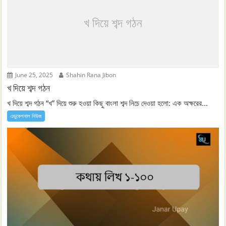
খ দিয়ে শব্দ গঠন
June 25, 2025
Shahin Rana Jibon
খ দিয়ে শব্দ গঠন
খ দিয়ে শব্দ গঠন “খ” দিয়ে শুরু হওয়া কিছু বাংলা শব্দ নিচে দেওয়া হলো: এক অক্ষরের...
এডুকেশনাল নিউজ