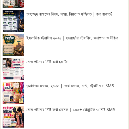
তাহাজ্জুদ নামাজের নিয়ম, সময়, নিয়ত ও ফজিলত | কত রাকাত?
ইসলামিক স্ট্যাটাস ২০২৬ | হৃদয়ছোঁয়া স্ট্যাটাস, ক্যাপশন ও উক্তি
মেয়ে পটানোর মিষ্টি কথা চ্যাটিং
জন্মদিনের শুভেচ্ছা ২০২৬ | সেরা শুভেচ্ছা বার্তা, স্ট্যাটাস ও SMS
মেয়ে পটানোর মিষ্টি কথা মেসেজ | ১০০+ রোমান্টিক ও মিষ্টি SMS