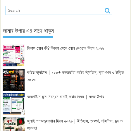
জানার উপায় এর সাথে থাকুন
বিকাশ লোন কী? বিকাশ থেকে লোন নেওয়ার নিয়ম ২০২৬
কষ্টের স্ট্যাটাস | ১০০+ হৃদয়ছোঁয়া কষ্টের স্ট্যাটাস, ক্যাপশন ও উক্তি
২০২৬
অনলাইনে জন্ম নিবন্ধন যাচাই করার নিয়ম | সহজ উপায়
জুলাই গণঅভ্যুত্থান দিবস ২০২৬ | ইতিহাস, তাৎপর্য, স্ট্যাটাস, ছন্দ ও
শুভেচ্ছা