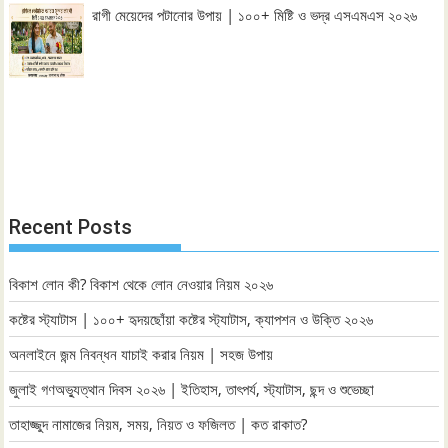
রাগী মেয়েদের পটানোর উপায় | ১০০+ মিষ্টি ও ভদ্র এসএমএস ২০২৬
Recent Posts
বিকাশ লোন কী? বিকাশ থেকে লোন নেওয়ার নিয়ম ২০২৬
কষ্টের স্ট্যাটাস | ১০০+ হৃদয়ছোঁয়া কষ্টের স্ট্যাটাস, ক্যাপশন ও উক্তি ২০২৬
অনলাইনে জন্ম নিবন্ধন যাচাই করার নিয়ম | সহজ উপায়
জুলাই গণঅভ্যুত্থান দিবস ২০২৬ | ইতিহাস, তাৎপর্য, স্ট্যাটাস, ছন্দ ও শুভেচ্ছা
তাহাজ্জুদ নামাজের নিয়ম, সময়, নিয়ত ও ফজিলত | কত রাকাত?