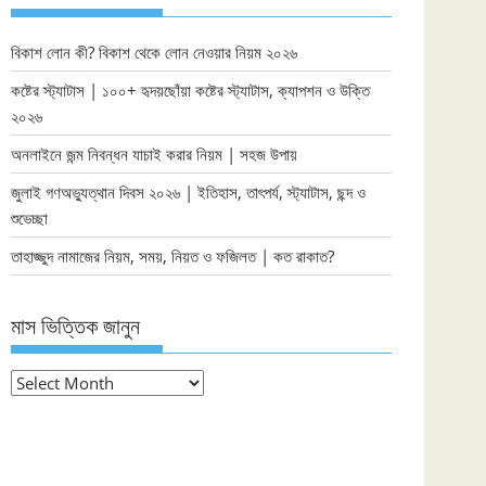
বিকাশ লোন কী? বিকাশ থেকে লোন নেওয়ার নিয়ম ২০২৬
কষ্টের স্ট্যাটাস | ১০০+ হৃদয়ছোঁয়া কষ্টের স্ট্যাটাস, ক্যাপশন ও উক্তি
২০২৬
অনলাইনে জন্ম নিবন্ধন যাচাই করার নিয়ম | সহজ উপায়
জুলাই গণঅভ্যুত্থান দিবস ২০২৬ | ইতিহাস, তাৎপর্য, স্ট্যাটাস, ছন্দ ও
শুভেচ্ছা
তাহাজ্জুদ নামাজের নিয়ম, সময়, নিয়ত ও ফজিলত | কত রাকাত?
মাস ভিত্তিক জানুন
মাস
ভিত্তিক
জানুন