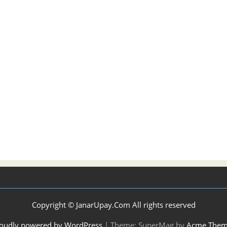
Copyright © JanarUpay.Com All rights reserved
oudly powered by WordPress
|
Theme: SuperMag by
Acme Them