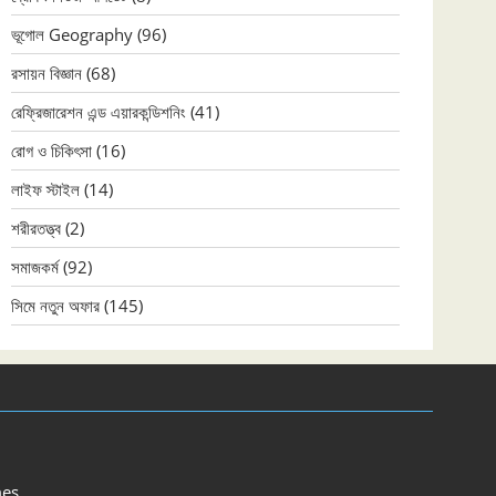
ভূগোল Geography
(96)
রসায়ন বিজ্ঞান
(68)
রেফ্রিজারেশন এন্ড এয়ারকন্ডিশনিং
(41)
রোগ ও চিকিৎসা
(16)
লাইফ স্টাইল
(14)
শরীরতত্ত্ব
(2)
সমাজকর্ম
(92)
সিমে নতুন ‍অফার
(145)
es