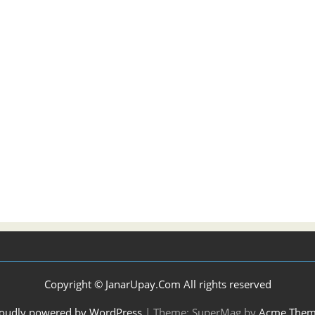
Copyright © JanarUpay.Com All rights reserved
oudly powered by WordPress
|
Theme: SuperMag by
Acme Them