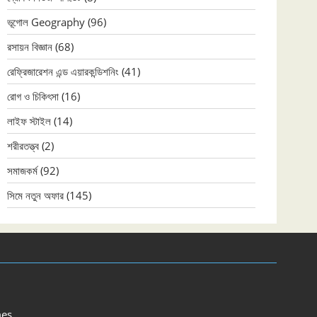
ভূগোল Geography
(96)
রসায়ন বিজ্ঞান
(68)
রেফ্রিজারেশন এন্ড এয়ারকন্ডিশনিং
(41)
রোগ ও চিকিৎসা
(16)
লাইফ স্টাইল
(14)
শরীরতত্ত্ব
(2)
সমাজকর্ম
(92)
সিমে নতুন ‍অফার
(145)
es