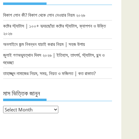
বিকাশ লোন কী? বিকাশ থেকে লোন নেওয়ার নিয়ম ২০২৬
কষ্টের স্ট্যাটাস | ১০০+ হৃদয়ছোঁয়া কষ্টের স্ট্যাটাস, ক্যাপশন ও উক্তি
২০২৬
অনলাইনে জন্ম নিবন্ধন যাচাই করার নিয়ম | সহজ উপায়
জুলাই গণঅভ্যুত্থান দিবস ২০২৬ | ইতিহাস, তাৎপর্য, স্ট্যাটাস, ছন্দ ও
শুভেচ্ছা
তাহাজ্জুদ নামাজের নিয়ম, সময়, নিয়ত ও ফজিলত | কত রাকাত?
মাস ভিত্তিক জানুন
মাস
ভিত্তিক
জানুন