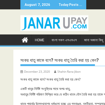
Skip
August 7, 2026
Today Posts ...
to
content
HOME
বাংলা সকল এসএমএস
জানা অজানা কিছু
সংকর ধাতু কাকে বলে? সংকর ধাতু তৈরি করা হয় কেন?
December 23, 2020
Shahin Rana Jibon
সংকর ধাতু কাকে বলে? সংকর ধাতু তৈরি করা হয় কেন?
একটি ধাতুর নির্দিষ্ট সংযুক্তির সাথে অপর ধাতু,
অধাতুর নির্দিষ্ট পরিমাণ মিশ্রিত করে যে কঠিন ধাতব যৌগ তৈরি করা হয় তাকে
ধাতব পদার্থের উল্লেখযোগ্য ধর্মগুলো হচ্ছে এর গলনাঙ্ক, নমনীয়তা, সম্প্রসা