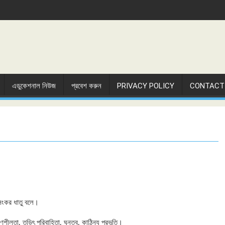
এডুকেশনাল নিউজ
প্রবেশ করুন
PRIVACY POLICY
CONTACT
 সংকর ধাতু বলে।
রণশীলতা, তড়িৎ পরিবাহিতা, ঘনত্ব, কাঠিন্য প্রভৃতি।