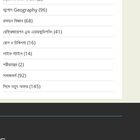
ভূগোল Geography
(96)
রসায়ন বিজ্ঞান
(68)
রেফ্রিজারেশন এন্ড এয়ারকন্ডিশনিং
(41)
রোগ ও চিকিৎসা
(16)
লাইফ স্টাইল
(14)
শরীরতত্ত্ব
(2)
সমাজকর্ম
(92)
সিমে নতুন ‍অফার
(145)
es