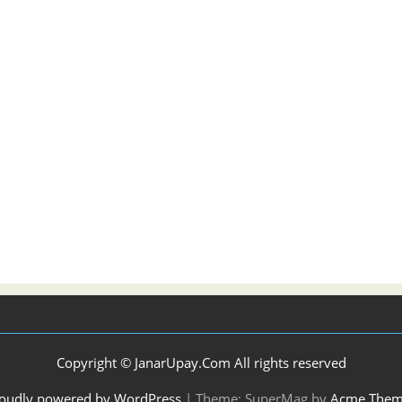
Copyright © JanarUpay.Com All rights reserved
oudly powered by WordPress
|
Theme: SuperMag by
Acme Them