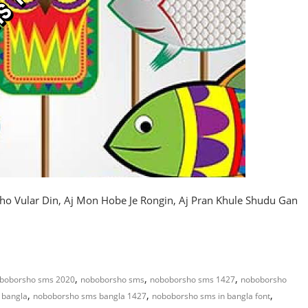
o Vular Din, Aj Mon Hobe Je Rongin, Aj Pran Khule Shudu Gan
,
,
,
oboborsho sms 2020
noboborsho sms
noboborsho sms 1427
noboborsho
,
,
,
 bangla
noboborsho sms bangla 1427
noboborsho sms in bangla font