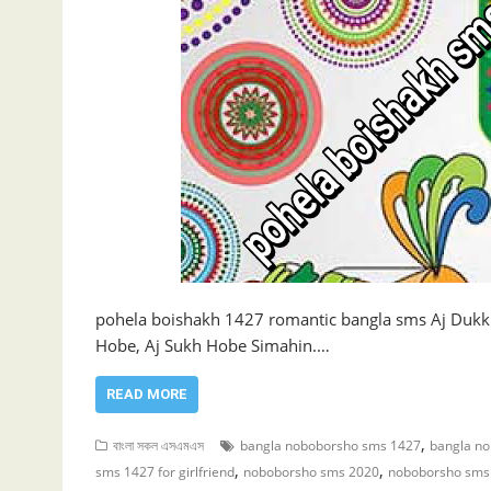
pohela boishakh 1427 romantic bangla sms Aj Dukkh
Hobe, Aj Sukh Hobe Simahin.…
READ MORE
,
বাংলা সকল এসএমএস
bangla noboborsho sms 1427
bangla n
,
,
sms 1427 for girlfriend
noboborsho sms 2020
noboborsho sms