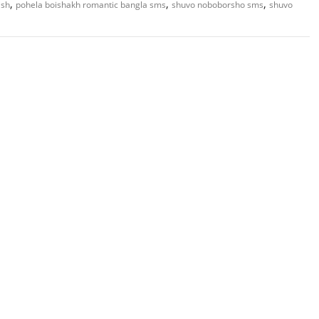
,
,
,
ish
pohela boishakh romantic bangla sms
shuvo noboborsho sms
shuvo