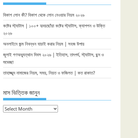
বিকাশ লোন কী? বিকাশ থেকে লোন নেওয়ার নিয়ম ২০২৬
কষ্টের স্ট্যাটাস | ১০০+ হৃদয়ছোঁয়া কষ্টের স্ট্যাটাস, ক্যাপশন ও উক্তি
২০২৬
অনলাইনে জন্ম নিবন্ধন যাচাই করার নিয়ম | সহজ উপায়
জুলাই গণঅভ্যুত্থান দিবস ২০২৬ | ইতিহাস, তাৎপর্য, স্ট্যাটাস, ছন্দ ও
শুভেচ্ছা
তাহাজ্জুদ নামাজের নিয়ম, সময়, নিয়ত ও ফজিলত | কত রাকাত?
মাস ভিত্তিক জানুন
মাস
ভিত্তিক
জানুন