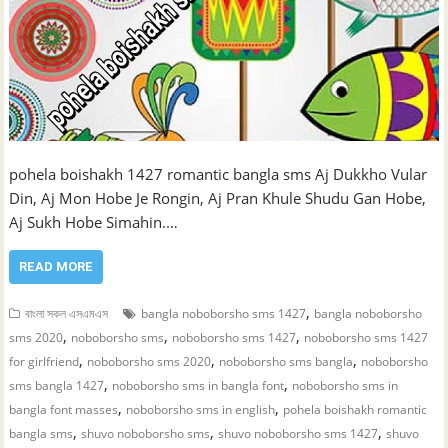
pohela boishakh 1427 romantic bangla sms Aj Dukkho Vular
Din, Aj Mon Hobe Je Rongin, Aj Pran Khule Shudu Gan Hobe,
Aj Sukh Hobe Simahin.…
READ MORE
,
বাংলা সকল এসএমএস
bangla noboborsho sms 1427
bangla noboborsho
,
,
,
sms 2020
noboborsho sms
noboborsho sms 1427
noboborsho sms 1427
,
,
,
for girlfriend
noboborsho sms 2020
noboborsho sms bangla
noboborsho
,
,
sms bangla 1427
noboborsho sms in bangla font
noboborsho sms in
,
,
bangla font masses
noboborsho sms in english
pohela boishakh romantic
,
,
,
bangla sms
shuvo noboborsho sms
shuvo noboborsho sms 1427
shuvo