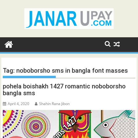
Skip
to
content
Tag:
noboborsho sms in bangla font masses
pohela boishakh 1427 romantic noboborsho
bangla sms
April 4, 2020
Shahin Rana Jibon