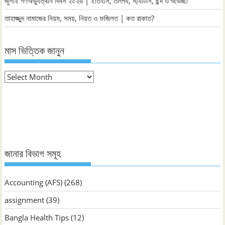
জুলাই গণঅভ্যুত্থান দিবস ২০২৬ | ইতিহাস, তাৎপর্য, স্ট্যাটাস, ছন্দ ও শুভেচ্ছা
তাহাজ্জুদ নামাজের নিয়ম, সময়, নিয়ত ও ফজিলত | কত রাকাত?
মাস ভিত্তিক জানুন
মাস
ভিত্তিক
জানুন
জানার বিভাগ সমূহ
Accounting (AFS)
(268)
assignment
(39)
Bangla Health Tips
(12)