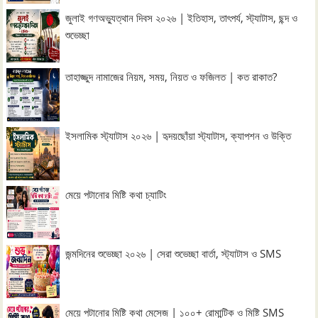
জুলাই গণঅভ্যুত্থান দিবস ২০২৬ | ইতিহাস, তাৎপর্য, স্ট্যাটাস, ছন্দ ও
শুভেচ্ছা
তাহাজ্জুদ নামাজের নিয়ম, সময়, নিয়ত ও ফজিলত | কত রাকাত?
ইসলামিক স্ট্যাটাস ২০২৬ | হৃদয়ছোঁয়া স্ট্যাটাস, ক্যাপশন ও উক্তি
মেয়ে পটানোর মিষ্টি কথা চ্যাটিং
জন্মদিনের শুভেচ্ছা ২০২৬ | সেরা শুভেচ্ছা বার্তা, স্ট্যাটাস ও SMS
মেয়ে পটানোর মিষ্টি কথা মেসেজ | ১০০+ রোমান্টিক ও মিষ্টি SMS