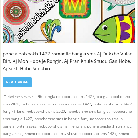
pohela boishakh 1427 romantic bangla sms Aj Dukkho Vular
Din, Aj Mon Hobe Je Rongin, Aj Pran Khule Shudu Gan Hobe,
Aj Sukh Hobe Simahin.…
READ MORE
,
বাংলা সকল এসএমএস
bangla noboborsho sms 1427
bangla noboborsho
,
,
,
sms 2020
noboborsho sms
noboborsho sms 1427
noboborsho sms 1427
,
,
,
for girlfriend
noboborsho sms 2020
noboborsho sms bangla
noboborsho
,
,
sms bangla 1427
noboborsho sms in bangla font
noboborsho sms in
,
,
bangla font masses
noboborsho sms in english
pohela boishakh romantic
,
,
,
bangla sms
shuvo noboborsho sms
shuvo noboborsho sms 1427
shuvo