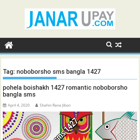
Skip
to
content
Tag:
noboborsho sms bangla 1427
pohela boishakh 1427 romantic noboborsho
bangla sms
April 4, 2020
Shahin Rana Jibon