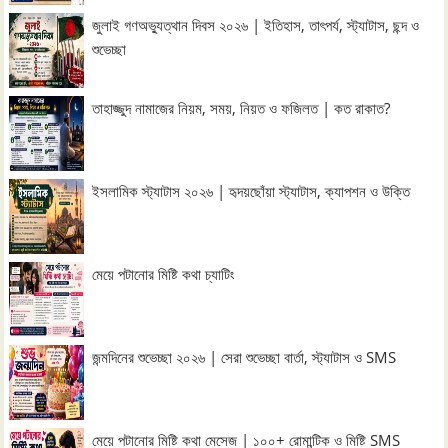
জুলাই গণঅভ্যুত্থান দিবস ২০২৬ | ইতিহাস, তাৎপর্য, স্ট্যাটাস, ছন্দ ও
শুভেচ্ছা
তাহাজ্জুদ নামাজের নিয়ম, সময়, নিয়ত ও ফজিলত | কত রাকাত?
ইসলামিক স্ট্যাটাস ২০২৬ | হৃদয়ছোঁয়া স্ট্যাটাস, ক্যাপশন ও উক্তি
মেয়ে পটানোর মিষ্টি কথা চ্যাটিং
জন্মদিনের শুভেচ্ছা ২০২৬ | সেরা শুভেচ্ছা বার্তা, স্ট্যাটাস ও SMS
মেয়ে পটানোর মিষ্টি কথা মেসেজ | ১০০+ রোমান্টিক ও মিষ্টি SMS