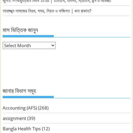
জুলাই গণঅভ্যুত্থান দিবস ২০২৬ | ইতিহাস, তাৎপর্য, স্ট্যাটাস, ছন্দ ও শুভেচ্ছা
তাহাজ্জুদ নামাজের নিয়ম, সময়, নিয়ত ও ফজিলত | কত রাকাত?
মাস ভিত্তিক জানুন
মাস
ভিত্তিক
জানুন
জানার বিভাগ সমূহ
Accounting (AFS)
(268)
assignment
(39)
Bangla Health Tips
(12)