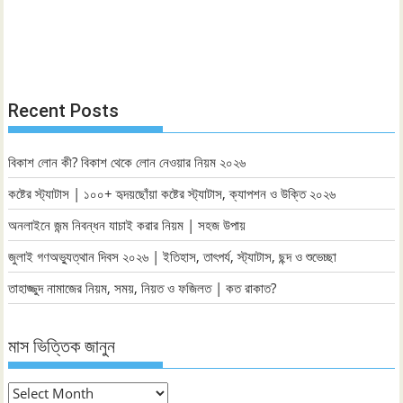
Recent Posts
বিকাশ লোন কী? বিকাশ থেকে লোন নেওয়ার নিয়ম ২০২৬
কষ্টের স্ট্যাটাস | ১০০+ হৃদয়ছোঁয়া কষ্টের স্ট্যাটাস, ক্যাপশন ও উক্তি ২০২৬
অনলাইনে জন্ম নিবন্ধন যাচাই করার নিয়ম | সহজ উপায়
জুলাই গণঅভ্যুত্থান দিবস ২০২৬ | ইতিহাস, তাৎপর্য, স্ট্যাটাস, ছন্দ ও শুভেচ্ছা
তাহাজ্জুদ নামাজের নিয়ম, সময়, নিয়ত ও ফজিলত | কত রাকাত?
মাস ভিত্তিক জানুন
মাস