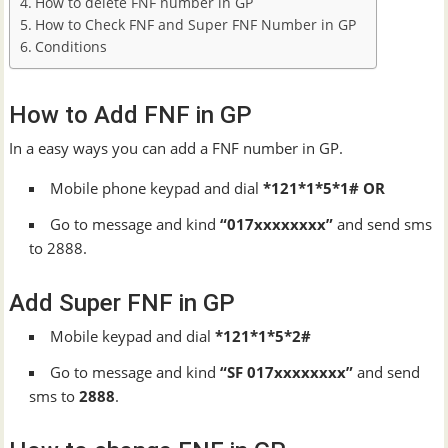
How to delete FNF number in GP
How to Check FNF and Super FNF Number in GP
Conditions
How to Add FNF in GP
In a easy ways you can add a FNF number in GP.
Mobile phone keypad and dial
*121*1*5*1# OR
Go to message and kind
“017xxxxxxxx”
and send sms
to 2888.
Add Super FNF in GP
Mobile keypad and dial
*121*1*5*2#
Go to message and kind
“SF 017xxxxxxxx”
and send
sms to
2888
.