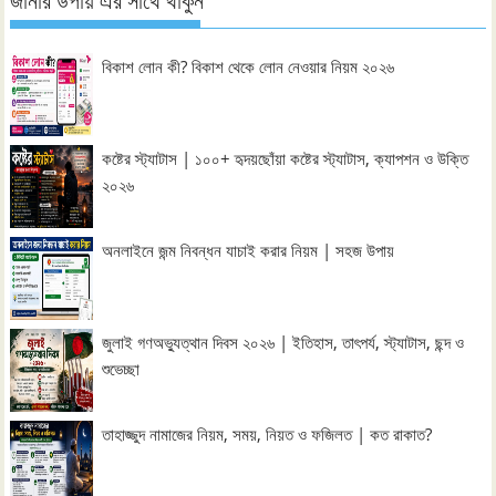
জানার উপায় এর সাথে থাকুন
বিকাশ লোন কী? বিকাশ থেকে লোন নেওয়ার নিয়ম ২০২৬
কষ্টের স্ট্যাটাস | ১০০+ হৃদয়ছোঁয়া কষ্টের স্ট্যাটাস, ক্যাপশন ও উক্তি
২০২৬
অনলাইনে জন্ম নিবন্ধন যাচাই করার নিয়ম | সহজ উপায়
জুলাই গণঅভ্যুত্থান দিবস ২০২৬ | ইতিহাস, তাৎপর্য, স্ট্যাটাস, ছন্দ ও
শুভেচ্ছা
তাহাজ্জুদ নামাজের নিয়ম, সময়, নিয়ত ও ফজিলত | কত রাকাত?