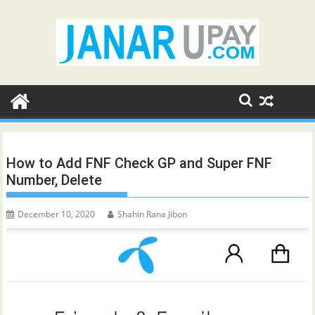
Skip
to
content
How to Add FNF Check GP and Super FNF
Number, Delete
December 10, 2020
Shahin Rana Jibon